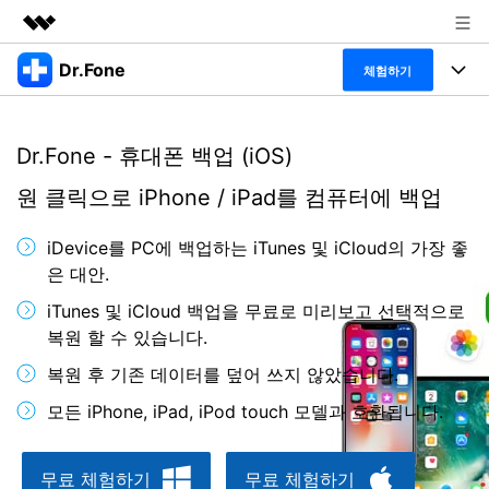
Dr.Fone
주요 제품
체험하기
AIGC 크리에이티비티
폴 툴킷
비즈니스
유틸리티
Dr.Fone - 휴대폰 백업 (iOS)
개요
특징
프로그램
회사 소개
원 클릭으로 iPhone / iPad를 컴퓨터에 백업
솔루션
Dr.Fone Basic
데스크탑
뉴스룸
탐색 및 발견
iDevice를 PC에 백업하는 iTunes 및 iCloud의 가장 좋
폴 툴킷 보기 >
은 대안.
모바일
닥터폰 하이라이트 살펴보기
플랜 및 가격
리소스
iTunes 및 iCloud 백업을 무료로 미리보고 선택적으로
사용 방법은 무엇입니까?
온라인
복원 할 수 있습니다.
도움말 센터
🔓️온라인 잠금 해제
복원 후 기존 데이터를 덮어 쓰지 않았습니다.
고객 지원 센터
다운로드 센터
더 보기
iOS26 다운그레이드
공식 설치 파일 및 최신 버전 업데이트를 제공
모든 iPhone, iPad, iPod touch 모델과 호환됩니다.
합니다.
무료 다운로드
로그인
무료 체험하기
무료 체험하기