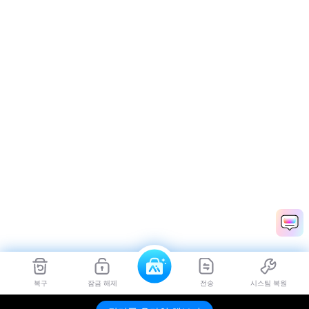
복구
잠금 해제
전송
시스팀 복원