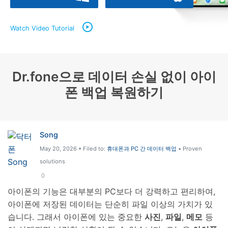
리소스 허브
Watch Video Tutorial
검색하기
3,000개 이상의 사용 가이드, 전문가 팁 및 최
신 모바일 소식을 확인하세요.
사용 가이드
Dr.fone으로 데이터 손실 없이 아이
폰 백업 복원하기
고객 지원
Song
May 20, 2026 • Filed to:
휴대폰과 PC 간 데이터 백업
• Proven
solutions
0
아이폰의 기능은 대부분의 PC보다 더 강력하고 편리하여,
아이폰에 저장된 데이터는 단순히 파일 이상의 가치가 있
습니다. 그래서 아이폰에 있는 중요한
사진
,
파일
,
메모
등