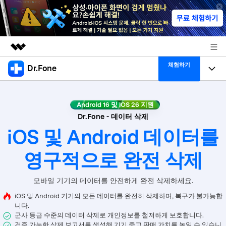
체험하기
Dr.Fone
주요 제품
AIGC 크리에이티비티
폴 툴킷
비즈니스
유틸리티
Android 16 및 iOS 26 지원
개요
특징
Dr.Fone - 데이터 삭제
프로그램
회사 소개
솔루션
iOS 및 Android 데이터를
Dr.Fone Basic
데스크탑
탐색 및 발견
뉴스룸
영구적으로 완전 삭제
폴 툴킷 보기 >
모바일
닥터폰 하이라이트 살펴보기
리소스
플랜 및 가격
모바일 기기의 데이터를 안전하게 완전 삭제하세요.
사용 방법은 무엇입니까?
온라인
🔓️온라인 잠금 해제
도움말 센터
iOS 및 Android 기기의 모든 데이터를 완전히 삭제하며, 복구가 불가능합
니다.
고객 지원 센터
다운로드 센터
더 보기
군사 등급 수준의 데이터 삭제로 개인정보를 철저하게 보호합니다.
iOS26 다운그레이드
공식 설치 파일 및 최신 버전 업데이트를 제공
검증 가능한 삭제 보고서를 생성해 기기 중고 판매 가치를 높일 수 있습니