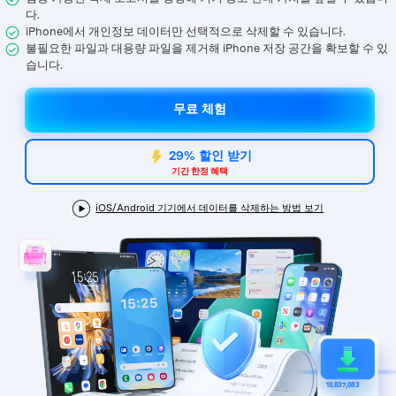
합니다.
다.
iPhone에서 개인정보 데이터만 선택적으로 삭제할 수 있습니다.
무료 다운로드
로그인
불필요한 파일과 대용량 파일을 제거해 iPhone 저장 공간을 확보할 수 있
습니다.
리소스 허브
무료 체험
검색하기
3,000개 이상의 사용 가이드, 전문가 팁 및 최
신 모바일 소식을 확인하세요.
29% 할인 받기
기간 한정 혜택
사용 가이드
iOS/Android 기기에서 데이터를 삭제하는 방법 보기
고객 지원
1
8,837,083