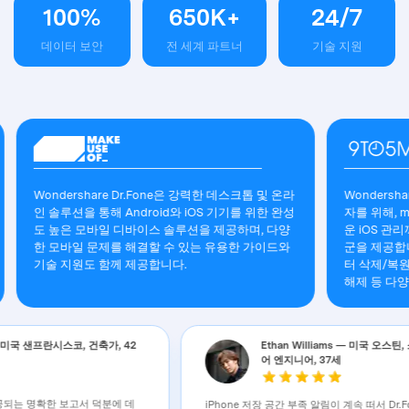
100
%
650
K+
24
/
7
데이터 보안
전 세계 파트너
기술 지원
ondershare Dr.Fone은 강력한 데스크톱 및 온라
Wondershare의 Dr.F
 솔루션을 통해 Android와 iOS 기기를 위한 완성
자를 위해, macOS의 
 높은 모바일 디바이스 솔루션을 제공하며, 다양
운 iOS 관리까지 지
 모바일 문제를 해결할 수 있는 유용한 가이드와
군을 제공합니다. 데이
술 지원도 함께 제공합니다.
터 삭제/복원, 시스템 
해제 등 다양한 기능
n Whitman — 미국 샌프란시스코, 건축가, 42
Ethan William
어 엔지니어, 37세
날 때마다 제공되는 명확한 보고서 덕분에 데
iPhone 저장 공간 부족 알림이 