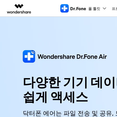
Dr.Fone
폴 툴킷
주요 제
프
AIGC 크리에이티비티
개요
솔루션
동영상 크리에이티비티
마인드맵 및 다이어그
PDF 솔루션
엔터프라이즈
데스크탑
모바일
특징
특징
닥터폰 하이라이트 살펴보기
Filmora
EdrawMax
PDFelement
교육
더 스마트한 모바일 솔루션을 위한 하나의 허브에서 엄선된 주제,
쉽고 재미있는 영상 편집
순서도 프로그램
Dr.Fone Basic
화면 
파트너
UniConverter
EdrawMind
Dr.Fone Win버전
Dr
iOS 
올인원 미디어 툴박스
마인드맵 프로그램
아이폰 잠금 해제용
iOS
다운로드 센터
모든 핸드폰 문제를 해결하는 올인원
삭제
폴 툴킷 보기 >
툴킷
터 
DemoCreator
아이폰 화면 잠금 해제
iOS 
공식 설치 파일 및 최신 버전 업데이
강력한 화면 녹화
Apple ID 제거
트를 제공합니다.
iOS 1
시스팀
다양한 기기 데
무료 체험하기
Media.io
화면 시간 암호 우회
iOS 
AI 동영상, 이미지, 음악 생성기
iOS 
바이패스 활성화 잠금
아이폰
쉽게 액세스
아이폰 캐리어 잠금 해제
아이폰
iTun
Dr.Fone macOS버전
Dr
모든 핸드폰 문제를 해결하는 올인원
iP
닥터폰 에어는 파일 전송 및 공유,
iTune
리소스 허브
툴킷
핸드폰 스위처
데이터