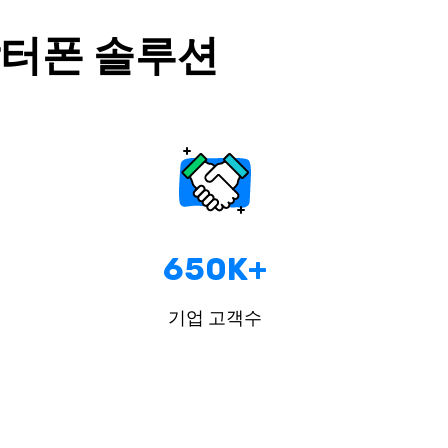
닥터폰 솔루션
650K+
기업 고객수