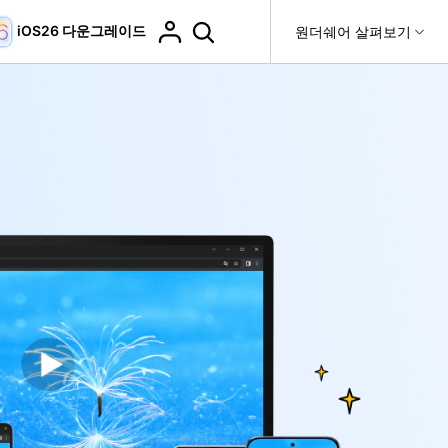
iOS26 다운그레이드
도움말 센터
원더쉐어 살펴보기
티
원더쉐어 소개
티비티
 제품
유틸리티
비즈니스
더 보기
사용 방법은 무엇입니까?
고객 지원
it
Dr.Fone
회사 소개
복구
WhatsApp 전송
Recoverit
제
뉴스룸
DocPassRemover
t
도움말 센터
사용 가이드
ndroid 데이터 복구
WhatsApp 백업 & 전송
영상, 사진 등 복구
자주 묻는 질문, 문제 해결 및 일반적인 해결 방법을 제
PDF 잠금 해제 & 제한 제거
플랜 및 가격
비디오 튜토리얼
공합니다.
기 관리
도움말 센터
다운로드 센터>
핸드폰 전송
최신 버전으로 업그레이드
fe
iCloud 활성화 잠금 해제
 앱
핸드폰간 전송
제
Dr.Fone 13의 새로운 기능과 혜택을 확인하세요.
액세스
iCloud 잠금 & 음소거 카메라 우회
기업 및 단체 라이선스
가상 위치
팀 및 기업을 위한 라이선스와 우선 지원 서비스를 제공
고객 지원 센터
합니다.
Android 데이터 지우기
iOS & Android 위치 변경