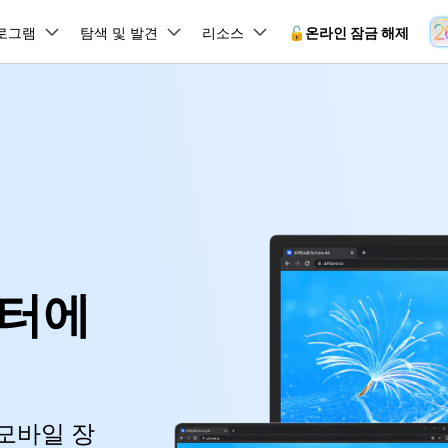
뉴스룸
플랜 및 가격
품
로그램
비즈니스
탐색 및 발견
회사 소개
리소스
🔓️온라인 잠금 해제
유틸리
회사 소개
원더쉐어의 스토리
램 제품
마인드맵 및 다이어그램
PDF 제품
동영상 크리에이
유틸리티
온라인
채용 정보
사용 가이드
EdrawMind
PDFelement
Filmora
Recover
 꼭 알아야 할 기능, 기간 한정 혜택 등을 제공합니다.
PDF 제작 및 편집
데이터 
잠금 해제
데이터 복구
문의하기
EdrawMax
UniConverter
Dr.Fone 온라인 잠금 해
도큐먼트 클라우드
Repairi
사용자 가이드 & FAQ
.Fone Android용
잠금 해제
Android 잠금 해제
FRP 잠금 우회
iOS 데이터 복구
A
클라우드 기반 파일 관리
손상된 동
 수정용
Android 수정용
되었거나 손실된 Android 데이
Dr.Fone의 모든 기능을 단계별로 안내합니다.
온라인 삼성 FRP 잠금 우회
DemoCreator
복구
26 업데이트 가이드
PDFelement Online
삼성 화면 잠금 해제
Dr.Fone
무료 온라인 PDF 도구
모바일 기
8/26 문제 수정
동영상 가이드
FRP 잠금 우회
 복원
비밀번호 관리
이터에
무료 체험하기
26 다운그레이드
HiPDF
Android 루팅 도구
FamiSa
Dr.Fone Air
간단한 영상으로 Dr.Fone 사용법을 확인하세요.
무료 올인원 온라인 PDF 도구
자녀 보호
시스팀 복원
Android 시스팀 복원
iOS 비밀번호 관리
 메모 잠금 활용
Android 네트워크 잠금 해
온라인 화면 미러링 및 파일 
기술 사양
 비밀번호 초기화
Android 검은 화면 수정
모든 제품 알아보기
시스템 요구 사항 및 지원 기기 정보를 확인하세요.
es 복원
데이터 지우기
.Fone iOS용
온라인 HEIC 컨버터
hone 저장 및 차단 앱 청소
무료 기능 체험
 모바일 장
s 오류 수정
iOS 데이터 지우기
 백업 및 복원
비즈니스 및 캠페인