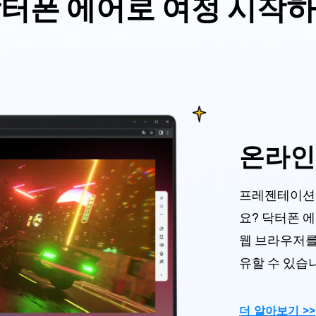
터폰 에어로 여정 시작
온라인
프레젠테이션,
요? 닥터폰 
웹 브라우저를 
유할 수 있습
더 알아보기 >>