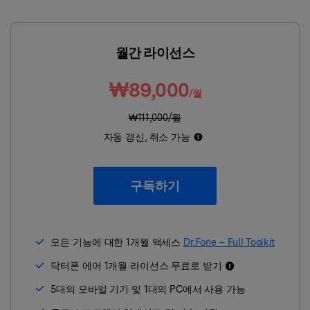
리소스 허브
검색하기
월간 라이선스
3,000개 이상의 사용 가이드, 전문
가 팁 및 최신 모바일 소식을 확인하
세요.
₩89,000
/월
₩111,000/월
사용 가이드
자동 갱신, 취소 가능
고객 지원
구독하기
모든 기능에 대한 1개월 액세스
Dr.Fone – Full Toolkit
닥터폰 에어 1개월 라이선스 무료로 받기
5대의 모바일 기기 및 1대의 PC에서 사용 가능