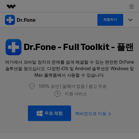
Dr.Fone
주요 제품
체험하기
AIGC 크리에이티비티
폴 툴킷
비즈니스
유틸리티
Dr.Fone - Full Toolkit - 플랜
개요
특징
프로그램
회사 소개
솔루션
Dr.Fone Basic
여기에서 모바일 장치의 문제를 쉽게 해결할 수 있는 완전한 Dr.Fone
데스크탑
탐색 및 발견
솔루션을 찾으십시오. 다양한 iOS 및 Android 솔루션은 Windows 및
Mac 플랫폼에서 사용할 수 있습니다.
폴 툴킷 보기 >
모바일
닥터폰 하이라이트 살펴보기
리소스
100% 보안 | 멀웨어 없음 | 광고 무료
사용 방법은 무엇입니까?
지원 서비스
온라인
🔓️온라인 잠금 해제
고객 지원 센터
다운로드 센터
더 보기
무료 체험
맥버전으로 이동
iOS26 다운그레이드
공식 설치 파일 및 최신 버전 업데이
트를 제공합니다.
무료 다운로드
로그인