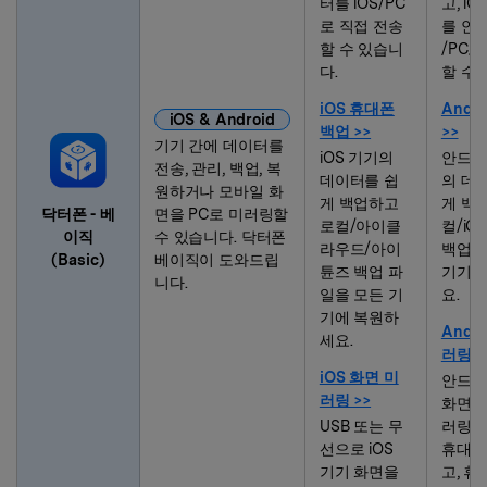
터를 iOS/PC
고, iC
로 직접 전송
를 안
할 수 있습니
/PC로
다.
할 수 
iOS 휴대폰
Andr
iOS & Android
백업 >>
>>
기기 간에 데이터를
iOS 기기의
안드로
전송, 관리, 백업, 복
데이터를 쉽
의 데
원하거나 모바일 화
게 백업하고
게 백
닥터폰 - 베
면을 PC로 미러링할
로컬/아이클
컬/iCl
이직
수 있습니다. 닥터폰
라우드/아이
백업 
(Basic)
베이직이 도와드립
튠즈 백업 파
기기에
니다.
일을 모든 기
요.
기에 복원하
Andr
세요.
러링 >
iOS 화면 미
안드로
러링 >>
화면을
USB 또는 무
러링하
선으로 iOS
휴대폰
기기 화면을
고, 휴