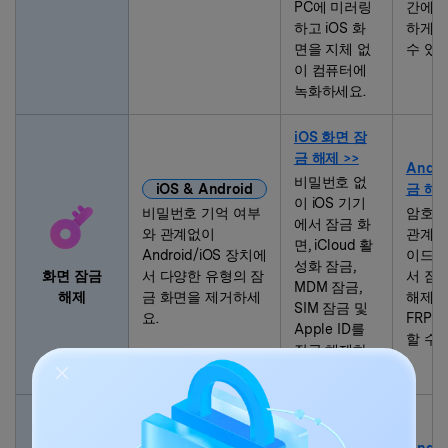
PC에 미러링
간에 
하고 iOS 화
하게 
면을 지체 없
수 있
이 컴퓨터에
녹화하세요.
iOS 화면 잠
금 해제 >>
Andr
비밀번호 없
iOS & Android
금 해제
이 iOS 기기
비밀번호 기억 여부
암호 
에서 잠금 화
와 관계없이
관계없
면, iCloud 활
Android/iOS 장치에
이드 
성화 잠금,
화면 잠금
서 다양한 유형의 잠
서 잠
MDM 잠금,
해제
금 화면을 제거하세
해제하
SIM 잠금 및
요.
FRP 
Apple ID를
할 수 
잠금 해제하
세요.
iOS 데이터
복구 >>
Andr