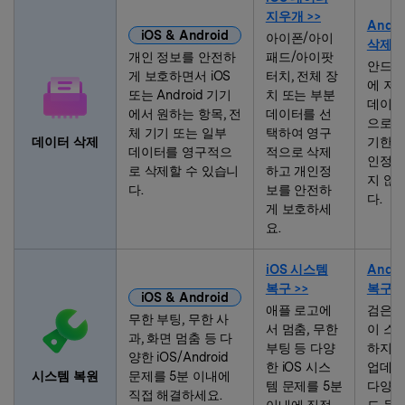
지우개 >>
Andr
iOS & Android
아이폰/아이
삭제 >
개인 정보를 안전하
패드/아이팟
안드로
게 보호하면서 iOS
터치, 전체 장
에 저
또는 Android 기기
치 또는 부분
데이터
에서 원하는 항목, 전
데이터를 선
으로 
체 기기 또는 일부
택하여 영구
데이터 삭제
기한 
데이터를 영구적으
적으로 삭제
인정보
로 삭제할 수 있습니
하고 개인정
지 않
다.
보를 안전하
다.
게 보호하세
요.
iOS 시스템
Andr
복구 >>
복구 >
iOS & Android
애플 로고에
검은 화
무한 부팅, 무한 사
서 멈춤, 무한
이 스
과, 화면 멈춤 등 다
부팅 등 다양
하지 않
양한 iOS/Android
한 iOS 시스
업데이
시스템 복원
문제를 5분 이내에
템 문제를 5분
다양한
직접 해결하세요.
이내에 직접
드 문