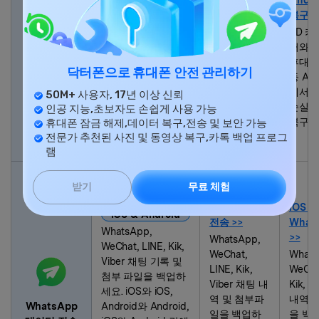
iOS & Android
사진, 비디오,
복구 >
iOS/안드로이드 기
연락처, SMS
SD 
기, iTunes/iCloud
등을 포함한
터와 
백업, 고장난 삼성 휴
iOS 기기 및
휴대폰
대폰 및 태블릿에서
아이튠즈, 아
닥터폰으로 휴대폰 안전 관리하기
등 And
데이터 복구
삭제되거나 손실된
이클라우드에
에서 
50M+ 사용자, 17년 이상 신뢰
데이터를 복구합니
서 삭제되거
손실된
인공 지능,초보자도 손쉽게 사용 가능
다.
나 손실된 데
복구하
휴대폰 잠금 해제,데이터 복구,전송 및 보안 가능
이터를 복구
전문가 추천된 사진 및 동영상 복구,카톡 백업 프로그
합니다.
램
iOS &
무료 체험
받기
Android
WhatsApp
iOS &
iOS & Android
전송 >>
What
WhatsApp,
>>
WhatsApp,
WeChat, LINE, Kik,
WeChat,
Whats
Viber 채팅 기록 및
LINE, Kik,
WeChat
첨부 파일을 백업하
Viber 채팅 내
Kik, V
세요. iOS와 iOS,
역 및 첨부파
내역 
WhatsApp
Android와 Android,
일을 백업하
을 백