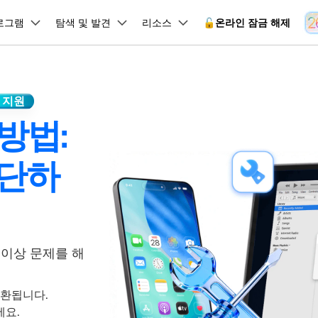
품
로그램
비즈니스
탐색 및 발견
회사 소개
리소스
🔓️온라인 잠금 해제
뉴스룸
플랜 및 가격
회사 소개
유틸리
원더쉐어의 스토리
램 제품
마인드맵 및 다이어그램
PDF 제품
동영상 크리에이
유틸리티
온라인
6 지원
사용 가이드
채용 정보
EdrawMind
PDFelement
Filmora
Recover
 방법:
 꼭 알아야 할 기능, 기간 한정 혜택 등을 제공합니다.
PDF 제작 및 편집
데이터 
잠금 해제
데이터 복구
문의하기
EdrawMax
UniConverter
Dr.Fone 온라인 잠금 해
사용자 가이드 & FAQ
도큐먼트 클라우드
Repairi
.Fone Android용
잠금 해제
Android 잠금 해제
FRP 잠금 우회
iOS 데이터 복구
A
간단하
클라우드 기반 파일 관리
손상된 동
 수정용
Android 수정용
Dr.Fone의 모든 기능을 단계별로 안내합니다.
되었거나 손실된 Android 데이
온라인 삼성 FRP 잠금 우회
DemoCreator
복구
26 업데이트 가이드
PDFelement Online
삼성 화면 잠금 해제
Dr.Fone
무료 온라인 PDF 도구
모바일 기
동영상 가이드
8/26 문제 수정
FRP 잠금 우회
 복원
비밀번호 관리
무료 체험하기
간단한 영상으로 Dr.Fone 사용법을 확인하세요.
26 다운그레이드
HiPDF
Android 루팅 도구
FamiSa
Dr.Fone Air
시스팀 복원
Android 시스팀 복원
iOS 비밀번호 관리
무료 올인원 온라인 PDF 도구
자녀 보호
 메모 잠금 활용
Android 네트워크 잠금 해
기술 사양
온라인 화면 미러링 및 파일 
지 이상 문제를 해
 비밀번호 초기화
Android 검은 화면 수정
시스템 요구 사항 및 지원 기기 정보를 확인하세요.
모든 제품 알아보기
es 복원
데이터 지우기
.Fone iOS용
 호환됩니다.
무료 기능 체험
온라인 HEIC 컨버터
hone 저장 및 차단 앱 청소
s 오류 수정
iOS 데이터 지우기
 백업 및 복원
비즈니스 및 캠페인
세요.
무료 기능과 초기 설정 방법을 확인해 보세요.