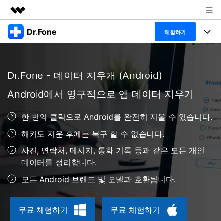
Dr.Fone
주요 제품
체험하기
AIGC 크리에이티비티
폴 툴킷
비즈니스
유틸리티
Dr.Fone - 데이터 지우개 (Android)
개요
특징
프로그램
회사 소개
솔루션
Android에서 영구적으로 앱 데이터 지우기
Dr.Fone Basic
데스크탑
뉴스룸
탐색 및 발견
한 번의 클릭으로 Android를 완전히 지울 수 있습니다.
폴 툴킷 보기 >
모바일
닥터폰 하이라이트 살펴보기
플랜 및 가격
리소스
해커도 지운 후에는 복구 할 수 없습니다.
사용 방법은 무엇입니까?
온라인
사진, 연락처, 메시지, 통화 기록 등과 같은 모든 개인
도움말 센터
🔓️온라인 잠금 해제
데이터를 정리합니다.
고객 지원 센터
다운로드 센터
더 보기
모든 Android 브랜드 및 모델과 호환됩니다.
iOS26 다운그레이드
공식 설치 파일 및 최신 버전 업데이트를 제공
합니다.
무료 체험하기
무료 체험하기
무료 다운로드
로그인