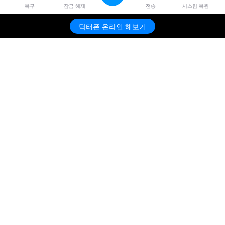
복구
잠금 해제
전송
시스팀 복원
닥터폰 온라인 해보기
제품
원더쉐어
AI 탐색
도움말 센터