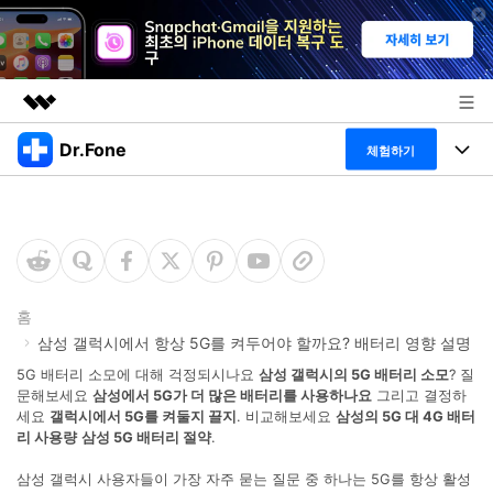
Dr.Fone
주요 제품
체험하기
AIGC 크리에이티비티
폴 툴킷
비즈니스
유틸리티
개요
특징
프로그램
회사 소개
솔루션
Dr.Fone Basic
데스크탑
뉴스룸
탐색 및 발견
홈
삼성 갤럭시에서 항상 5G를 켜두어야 할까요? 배터리 영향 설명
폴 툴킷 보기 >
모바일
닥터폰 하이라이트 살펴보기
플랜 및 가격
리소스
5G 배터리 소모에 대해 걱정되시나요
삼성 갤럭시의 5G 배터리 소모
? 질
문해보세요
삼성에서 5G가 더 많은 배터리를 사용하나요
그리고 결정하
사용 방법은 무엇입니까?
온라인
세요
갤럭시에서 5G를 켜둘지 끌지
. 비교해보세요
삼성의 5G 대 4G 배터
도움말 센터
🔓️온라인 잠금 해제
리 사용량
삼성 5G 배터리 절약
.
고객 지원 센터
다운로드 센터
더 보기
삼성 갤럭시 사용자들이 가장 자주 묻는 질문 중 하나는 5G를 항상 활성
iOS26 다운그레이드
공식 설치 파일 및 최신 버전 업데이트를 제공