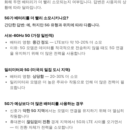
화해 두면 배터리가 더 빨리 소모되는지 여부입니다. 답변은 사용자의 상
합니다.
황에 따라 달라집니다.
무료 다운로드
로그인
5G가 배터리를 더 빨리 소모시키나요?
간단한 답변: 예, 하지만 5G 유형과 위치에 따라 다릅니다.
리소스 허브
서브-6GHz 5G (가장 일반적)
검색하기
3,000개 이상의 사용 가이드, 전문가 팁 및 최
배터리 영향:
중간 정도
— LTE보다 약 10-20% 더 소모
신 모바일 소식을 확인하세요.
이유: 5G 모뎀은 데이터를 적극적으로 전송하지 않을 때도 5G 연결
을 유지하기 위해 더 많은 전력을 사용합니다
사용 가이드
밀리미터파 5G (미국의 밀집 도시 지역)
배터리 영향:
상당함
— 20-30% 더 소모
고객 지원
밀리미터파 모뎀은 더 높은 주파수 작동으로 인해 더 많은 전력이 필
요합니다
5G가 예상보다 더 많은 배터리를 사용하는 경우
신호가
약한 5G 지역
에서는 모뎀이 연결을 유지하기 위해 더 열심히
작동합니다
휴대폰이
끊임없이 전환
경계 지역에서 5G와 LTE 사이를 오가면서
— 이 전환 자체가 전력을 소모합니다