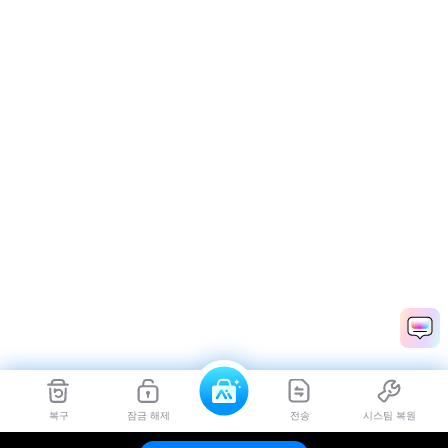
복구
잠금 해제
전송
시스팀 복원