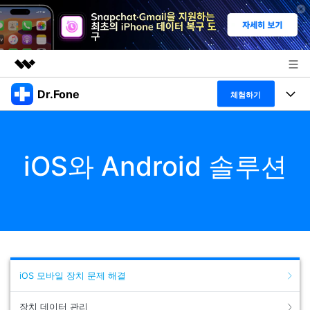
Dr.Fone
주요 제품
체험하기
AIGC 크리에이티비티
폴 툴킷
비즈니스
유틸리티
iOS와 Android 솔루션
개요
특징
프로그램
회사 소개
솔루션
Dr.Fone Basic
데스크탑
뉴스룸
탐색 및 발견
폴 툴킷 보기 >
모바일
닥터폰 하이라이트 살펴보기
플랜 및 가격
리소스
사용 방법은 무엇입니까?
온라인
도움말 센터
🔓️온라인 잠금 해제
iOS 모바일 장치 문제 해결
고객 지원 센터
다운로드 센터
더 보기
iOS26 다운그레이드
장치 데이터 관리
공식 설치 파일 및 최신 버전 업데이트를 제공