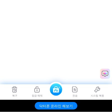
복구
잠금 해제
전송
시스팀 복원
닥터폰 온라인 해보기