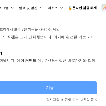
뉴스룸
플랜 및 가격
품
로그램
비즈니스
탐색 및 발견
회사 소개
리소스
🔓️온라인 잠금 해제
유틸리
회사 소개
원더쉐어의 스토리
울트라에서 모든 S펜 기능을 사용하는 방법
램 제품
마인드맵 및 다이어그램
PDF 제품
동영상 크리에이
유틸리티
온라인
트라의
S 펜
은 크게 진화했습니다. 여기에 완전한 기능 가이
채용 정보
사용 가이드
EdrawMind
PDFelement
Filmora
Recover
 꼭 알아야 할 기능, 기간 한정 혜택 등을 제공합니다.
PDF 제작 및 편집
데이터 
잠금 해제
데이터 복구
문의하기
EdrawMax
UniConverter
Dr.Fone 온라인 잠금 해
사용자 가이드 & FAQ
도큐먼트 클라우드
Repairi
.Fone Android용
기
잠금 해제
Android 잠금 해제
FRP 잠금 우회
iOS 데이터 복구
A
클라우드 기반 파일 관리
손상된 동
 수정용
Android 수정용
Dr.Fone의 모든 기능을 단계별로 안내합니다.
되었거나 손실된 Android 데이
온라인 삼성 FRP 잠금 우회
DemoCreator
 꺼냅니다.
에어 커맨드
메뉴가 빠른 접근 바로가기와 함께
복구
26 업데이트 가이드
PDFelement Online
삼성 화면 잠금 해제
Dr.Fone
무료 온라인 PDF 도구
모바일 기
동영상 가이드
18/26 문제 수정
FRP 잠금 우회
 복원
비밀번호 관리
무료 체험하기
간단한 영상으로 Dr.Fone 사용법을 확인하세요.
26 다운그레이드
HiPDF
Android 루팅 도구
FamiSa
Dr.Fone Air
시스팀 복원
Android 시스팀 복원
iOS 비밀번호 관리
무료 올인원 온라인 PDF 도구
자녀 보호
 메모 잠금 활용
Android 네트워크 잠금 해
기술 사양
온라인 화면 미러링 및 파일 
 비밀번호 초기화
Android 검은 화면 수정
기능
시스템 요구 사항 및 지원 기기 정보를 확인하세요.
모든 제품 알아보기
es 복원
데이터 지우기
.Fone iOS용
무료 기능 체험
온라인 HEIC 컨버터
hone 저장 및 차단 앱 청소
직사각형, 타원형 또는 자유형 등 모든 
s 오류 수정
iOS 데이터 지우기
 백업 및 복원
비즈니스 및 캠페인
무료 기능과 초기 설정 방법을 확인해 보세요.