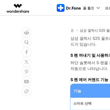
Dr.Fone
폴 툴킷
주요 제
프
AIGC 크리에이티비티
개요
솔루션
홈
삼성 갤럭시 S25 
동영상 크리에이티비티
마인드맵 및 다이어그
PDF 솔루션
엔터프라이즈
특징
데스크탑
모바일
특징
닥터폰 하이라이트 살펴보기
삼성 갤럭시 S25 울
Filmora
EdrawMax
PDFelement
교육
더 스마트한 모바일 솔루션을 위한 하나의 허브에서 엄선된 주제,
드가 있습니다.
쉽고 재미있는 영상 편집
순서도 프로그램
화면 
Dr.Fone Basic
파트너
UniConverter
EdrawMind
Dr.Fone Win버전
Dr
S 펜 꺼내기 및 사용하
iOS 
올인원 미디어 툴박스
마인드맵 프로그램
아이폰 잠금 해제용
iOS
다운로드 센터
모든 핸드폰 문제를 해결하는 올인원
삭제
폴 툴킷 보기 >
제휴
하단 슬롯에서 S 펜을
툴킷
터 
DemoCreator
아이폰 화면 잠금 해제
iOS 
공식 설치 파일 및 최신 버전 업데이
강력한 화면 녹화
자동으로 나타납니다.
Apple ID 제거
iOS 
트를 제공합니다.
시스팀
무료 체험하기
Media.io
화면 시간 암호 우회
iOS 
S 펜 에어 커맨드 기능
iOS 
AI 동영상, 이미지, 음악 생성기
바이패스 활성화 잠금
아이폰
아이폰 캐리어 잠금 해제
아이폰
기능
iTun
Dr.Fone macOS버전
Dr
모든 핸드폰 문제를 해결하는 올인원
iP
스마트 선택
iTune
리소스 허브
툴킷
핸드폰 스위처
데이터