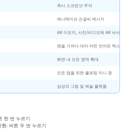
HEIC를 무료로 JPG 온라인
무료 체험하기
ud 백업 복원
B-end WhatsApp 솔루션
즉시 스크린샷 주석
 문자 메시지 백업
BFCM WhatsApp 마케팅
sApp 백업 및 복원
애니메이션 손글씨 메시지
구형 휴대폰 판매 가이드
라이브 WhatsApp 복원
아이폰 포켓몬고 GPS 조작
AR 이모지, 사진/비디오에 AR 낙서
백업 데이 팁
펜을 가져다 대어 어떤 언어든 텍스트 번
화면 내 모든 영역 확대
모든 앱을 위한 플로팅 미니 창
삼성의 그림 및 예술 플랫폼
튼 한 번 누르기
환: 버튼 두 번 누르기