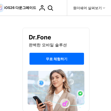
iOS26 다운그레이드
도움말 센터
원더쉐어 살펴보기
티
원더쉐어 소개
티비티
 제품
유틸리티
비즈니스
더 보기
사용 방법은 무엇입니까?
Dr.Fone
고객 지원
it
Dr.Fone
제휴
완벽한 모바일 솔루션
복구
WhatsApp 전송
Recoverit
제
회사 소개
DocPassRemover
도움말 센터
t
사용 가이드
ndroid 데이터 복구
WhatsApp 백업 & 전송
영상, 사진 등 복구
무료 체험하기
자주 묻는 질문, 문제 해결 및 일반적인 해결 방법을 제
PDF 잠금 해제 & 제한 제거
뉴스룸
비디오 튜토리얼
공합니다.
기 관리
플랜 및 가격
핸드폰 전송
다운로드 센터>
최신 버전으로 업그레이드
fe
iCloud 활성화 잠금 해제
핸드폰간 전송
 앱
도움말 센터
Dr.Fone 13의 새로운 기능과 혜택을 확인하세요.
제
액세스
iCloud 잠금 & 음소거 카메라 우회
기업 및 단체 라이선스
가상 위치
팀 및 기업을 위한 라이선스와 우선 지원 서비스를 제공
고객 지원 센터
합니다.
영역 캡처
Android 데이터 지우기
iOS & Android 위치 변경