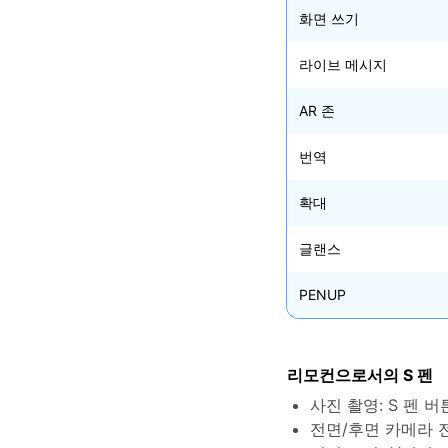
삼성 데이터 전송
3,000개 이상의 사용 가이드, 전문
iClo
화면 쓰기
무료 체험하기
가 팁 및 최신 모바일 소식을 확인하
아이폰 데이터 전송
아이폰
세요.
Mac 용 삼성 파일 전송
라이브 메시지
What
샤오미 데이터 전송
구글 드
온라인 무료 체험하기
AR 존
카카오톡 데이터 전송
세계 
온라인 무료 체험하기
번역
온라인으로 바로 시작
확대
글랜스
온라인 무료 체험하기
PENUP
리모컨으로서의 S 펜
사진 촬영: S 펜 버
전면/후면 카메라 전