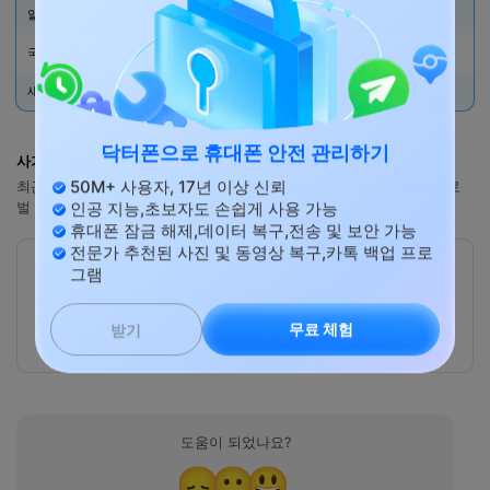
알려진 사기 번호
✅ 예
국제 스팸
✅ 부분적으로
새로운 미등록 사기 번호
⚠️ 일부 누락될 수 있음
사기 전화 신고
닥터폰으로 휴대폰 안전 관리하기
최근 통화에서 번호를 탭한 다음 →
스팸으로 신고
— 이는 삼성의 글로
50M+ 사용자, 17년 이상 신뢰
벌 스팸 데이터베이스에 기여합니다.
인공 지능,초보자도 손쉽게 사용 가능
휴대폰 잠금 해제,데이터 복구,전송 및 보안 가능
전문가 추천된 사진 및 동영상 복구,카톡 백업 프로
관련 내용
그램
iPhone 알람을 설정하는 방법은 무엇입니까?
AirPods 오프라인일 때 어떻게 찾을 수 있을까요?
무료 체험
받기
도움이 되었나요?
😞
😐
😃