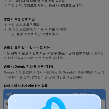
켜기
발신자 ID 식별
및
스팸 전화 필터링
.
합니다.
작업 선택:
무음으로 차단
or
음성 사서함으로 보내기
.
무료 다운로드
로그인
방법 2: 특정 번호 차단
전화 앱에서
최근 통화
.
리소스 허브
를 열고 번호를 탭한 다음 →
차단
→ 확인.
검색하기
3,000개 이상의 사용 가이드, 전문가 팁 및 최
또는:
설정 → 번호 차단 → 번호 추가
.
신 모바일 소식을 확인하세요.
방법 3: 모든 알 수 없는 번호 차단
사용 가이드
이동
전화 → 설정 → 번호 차단 → 알 수 없는/비공개 번호 차단
— 숨겨진
번호나 인식되지 않는 모든 전화를 차단합니다.
고객 지원
방법 4: Google 전화 앱 사용 (대안)
Google 전화 앱(갤럭시에서 사용 가능)은 Google의 통화 인텔리전스 데
이터베이스를 통해 강력한 스팸 감지 기능을 제공합니다.
삼성 스팸 보호가 커버하는 항목
유형
차단 여부
텔레마케팅/자동 녹음 전화
✅ 일반적으로