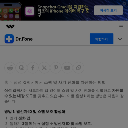
Dr.Fone
주요 제품
체험하기
AIGC 크리에이티비티
폴 툴킷
비즈니스
유틸리티
개요
특징
프로그램
회사 소개
솔루션
Dr.Fone Basic
데스크탑
뉴스룸
탐색 및 발견
홈
삼성 갤럭시에서 스팸 및 사기 전화를 차단하는 방법
폴 툴킷 보기 >
삼성 갤럭시
는 서드파티 앱 없이도 스팸 및 사기 전화를 식별하고
차단할
모바일
닥터폰 하이라이트 살펴보기
플랜 및 가격
수 있는 내장 도구
를 갖추고 있습니다. 이를 활성화하는 방법은 다음과 같
리소스
습니다.
사용 방법은 무엇입니까?
온라인
도움말 센터
🔓️온라인 잠금 해제
방법 1: 발신자 ID 및 스팸 보호 활성화
열기
전화 앱
.
고객 지원 센터
다운로드 센터
더 보기
탭하기
3점 메뉴 → 설정 → 발신자 ID 및 스팸 보호
.
iOS26 다운그레이드
공식 설치 파일 및 최신 버전 업데이트를 제공