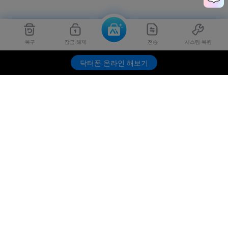
복구
잠금 해제
전송
시스팀 복원
Dr.Fone
무료 체험하기
닥터폰 온라인 해보기
제품
원더쉐어
AI 탐색
도움말 센터