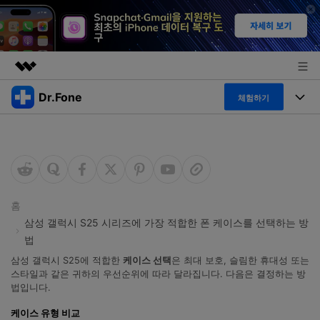
Dr.Fone
주요 제품
체험하기
AIGC 크리에이티비티
폴 툴킷
비즈니스
유틸리티
개요
특징
프로그램
회사 소개
솔루션
Dr.Fone Basic
데스크탑
뉴스룸
탐색 및 발견
홈
삼성 갤럭시 S25 시리즈에 가장 적합한 폰 케이스를 선택하는 방
폴 툴킷 보기 >
모바일
닥터폰 하이라이트 살펴보기
법
플랜 및 가격
리소스
삼성 갤럭시 S25에 적합한
케이스 선택
은 최대 보호, 슬림한 휴대성 또는
사용 방법은 무엇입니까?
온라인
스타일과 같은 귀하의 우선순위에 따라 달라집니다. 다음은 결정하는 방
도움말 센터
🔓️온라인 잠금 해제
법입니다.
고객 지원 센터
다운로드 센터
더 보기
iOS26 다운그레이드
케이스 유형 비교
공식 설치 파일 및 최신 버전 업데이트를 제공