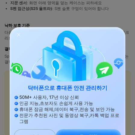
지문 센서
: 화면 아래 영역을 덮는 케이스는 피하세요
S펜 접근성(S25 울트라)
: S펜 슬롯 구멍이 있어야 합니다
낙하 보호 기준
다음과 같은 케이스를 찾으세요
MIL-STD-810G/H 인증
— 이들은 콘크
리트 위에 4-6피트 높이에서 떨어뜨리는 테스트를 받았습니다.
갤럭시 S25에 적합한 최고의 브랜드
Spigen, Caseology, Ringke, 삼성 공식 케이스, Peak Design 및 UAG는
갤럭시 S25 시리즈에 꾸준히 높은 평가를 받고 있습니다.
💡더 많은 정보:
삼성 갤럭시에서 얼굴 인식 잠금 해제를 설정하는 방법
닥터폰으로 휴대폰 안전 관리하기
분실한 갤럭시를 찾기 위해 삼성 내 휴대폰 찾기를 설정하는
50M+ 사용자, 17년 이상 신뢰
방법
인공 지능,초보자도 손쉽게 사용 가능
삼성 갤럭시에서 알림을 관리하고 사용자 지정하는 방법
휴대폰 잠금 해제,데이터 복구,전송 및 보안 가능
스마트 스위치를 사용하여 삼성 갤럭시 폰 간에 데이터를 전
전문가 추천된 사진 및 동영상 복구,카톡 백업 프로
송하는 방법
그램
삼성 페이를 설정하고 사용하는 방법
삼성 갤럭시의 저장 공간을 확보하는 방법