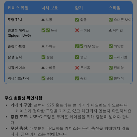
합니다.
케이스 유형
낙하 보호
얇기
스타일
무료 다운로드
로그인
투명 TPU
⚠️ 보통
✅ 얇음
✅ 휴대폰 보여줌
견고한 케이스
✅✅ 높음
❌ 두꺼움
⚠️ 택티컬
리소스 허브
(Spigen, UAG)
검색하기
3,000개 이상의 사용 가이드, 전문가 팁 및 최
슬림 하드쉘
⚠️ 가벼움
✅✅ 매우 얇음
✅ 다양함
신 모바일 소식을 확인하세요.
삼성 공식
✅ 좋음
✅ 중간
✅ 프리미엄
사용 가이드
지갑 케이스
⚠️ 가벼움
❌ 두꺼움
✅ 편리함
맥세이프/자석
✅ 좋음
✅ 중간
✅ 현대적
고객 지원
주요 호환성 확인사항
카메라 구멍
: 갤럭시 S25 울트라는 큰 카메라 아일랜드가 있습니다
— 케이스가 정확한 구멍을 가지고 있고 차단되지 않는지 확인하세요
충전 포트
: USB-C 구멍은 두꺼운 케이블을 위해 충분히 넓어야 합니
다
무선 충전
: 대부분의 TPU/하드 케이스는 무선 충전을 방해하지 않습
니다; 금속 케이스는 방해합니다