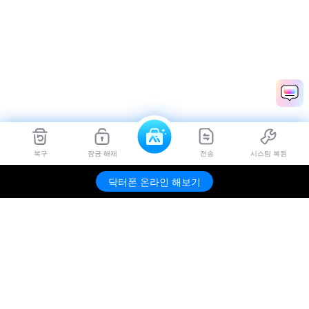
복구
잠금 해제
전송
시스팀 복원
Dr.Fone
무료 체험하기
닥터폰 온라인 해보기
제품