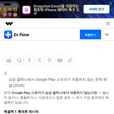
Dr.Fone
주요 제품
체험하기
AIGC 크리에이티비티
폴 툴킷
비즈니스
유틸리티
개요
특징
프로그램
회사 소개
솔루션
Dr.Fone Basic
데스크탑
뉴스룸
탐색 및 발견
홈
삼성 갤럭시에서 Google Play 스토어가 작동하지 않는 문제 해
폴 툴킷 보기 >
모바일
닥터폰 하이라이트 살펴보기
결 [2026]
플랜 및 가격
리소스
만약
Google Play 스토어가 삼성 갤럭시에서 작동하지 않는다면
— 열리
사용 방법은 무엇입니까?
온라인
지 않거나, 충돌하거나, 다운로드가 멈춘 경우 — 여기 가장 효과적인 해
도움말 센터
🔓️온라인 잠금 해제
결책이 있습니다.
고객 지원 센터
다운로드 센터
더 보기
iOS26 다운그레이드
해결책 1: 휴대폰 재시작
공식 설치 파일 및 최신 버전 업데이트를 제공