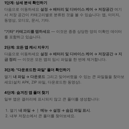
1단계: 상세 분석 확인하기
합니다.
다음으로 이동하세요
설정 → 배터리 및 디바이스 케어 → 저장공간
여기
서 저장 공간이 카테고리별로 분류된 것을 볼 수 있습니다: 앱, 이미지,
무료 다운로드
로그인
동영상, 오디오, 문서, 기타.
"기타" 카테고리를 탭하세요
— 이것은 종종 상당한 양의 미확인 데이터
리소스 허브
검색하기
를 포함하고 있습니다.
3,000개 이상의 사용 가이드, 전문가 팁 및 최
신 모바일 소식을 확인하세요.
2단계: 모든 앱 캐시 지우기
다음으로 이동하세요
설정 → 배터리 및 디바이스 케어 → 저장공간 → 지
금 정리
— 이것은 모든 앱의 임시 파일을 한 번에 제거합니다.
사용 가이드
3단계: "다운로드한 파일" 폴더 확인하기
고객 지원
열기
내 파일 → 다운로드
그리고 잊어버렸을 수 있는 큰 파일들을 찾아보
세요(설치 APK, ZIP 파일, 다운로드한 동영상).
4단계: 숨겨진 앱 폴더 찾기
일부 앱은 갤러리에 표시되지 않고 큰 폴더를 생성합니다:
열기
내 파일 → ⋮ 메뉴 → 설정 → 숨김 파일 표시
.
내부 저장소에서 큰 폴더를 찾아보세요.