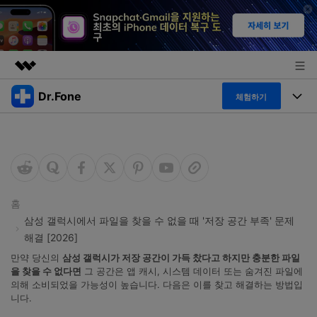
Dr.Fone
주요 제품
체험하기
AIGC 크리에이티비티
폴 툴킷
비즈니스
유틸리티
개요
특징
프로그램
회사 소개
솔루션
Dr.Fone Basic
데스크탑
뉴스룸
탐색 및 발견
홈
삼성 갤럭시에서 파일을 찾을 수 없을 때 '저장 공간 부족' 문제
폴 툴킷 보기 >
모바일
닥터폰 하이라이트 살펴보기
해결 [2026]
플랜 및 가격
리소스
만약 당신의
삼성 갤럭시가 저장 공간이 가득 찼다고 하지만 충분한 파일
사용 방법은 무엇입니까?
온라인
을 찾을 수 없다면
그 공간은 앱 캐시, 시스템 데이터 또는 숨겨진 파일에
도움말 센터
🔓️온라인 잠금 해제
의해 소비되었을 가능성이 높습니다. 다음은 이를 찾고 해결하는 방법입
고객 지원 센터
다운로드 센터
니다.
더 보기
iOS26 다운그레이드
공식 설치 파일 및 최신 버전 업데이트를 제공