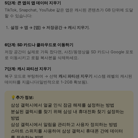
5단계: 큰 앱의 앱 데이터 지우기
TikTok, Snapchat, YouTube 같은 앱은 캐시된 콘텐츠가 GB 단위에 도달
할 수 있습니다:
설정 → 앱 → [앱] → 저장공간 → 캐시 지우기
.
6단계: SD 카드나 클라우드로 이동하기
저장 공간이 실제로 가득 찼다면, 사진/동영상을 SD 카드나 Google 포토
로 이동시키고 로컬 복사본을 삭제하세요.
7단계: 캐시 파티션 지우기
복구 모드로 부팅하여 → 선택
캐시 파티션 지우기
시스템 레벨의 캐시된
데이터를 지웁니다(일반적으로 1-2GB 확보됨).
닥터폰으로 휴대폰 안전 관리하기
💡추가 정보:
삼성 갤럭시에서 얼굴 인식 잠금 해제를 설정하는 방법
50M+ 사용자, 17년 이상 신뢰
분실된 갤럭시를 찾기 위해 삼성 내 휴대전화 찾기 설정하는
인공 지능,초보자도 손쉽게 사용 가능
방법
휴대폰 잠금 해제,데이터 복구,전송 및 보안 가능
삼성 갤럭시에서 알림을 관리하고 사용자 정의하는 방법
전문가 추천된 사진 및 동영상 복구,카톡 백업 프로
스마트 스위치를 사용하여 삼성 갤럭시 휴대폰 간에 데이터
그램
를 전송하는 방법