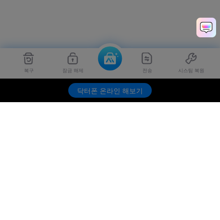
복구
잠금 해제
전송
시스팀 복원
Dr.Fone
무료 체험하기
닥터폰 온라인 해보기
제품
원더쉐어
AI 탐색