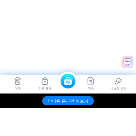
복구
잠금 해제
전송
시스팀 복원
Dr.Fone
무료 체험하기
닥터폰 온라인 해보기