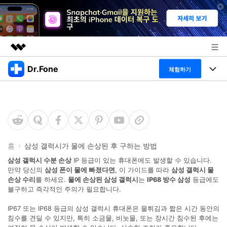
Dr.Fone
주요 제품
체험하기
AIGC 크리에이티비티
폴 툴킷
비즈니스
유틸리티
개요
특징
프로그램
회사 소개
솔루션
Dr.Fone Basic
데스크탑
뉴스룸
탐색 및 발견
홈
삼성 갤럭시가 물에 손상된 후 구하는 방법
폴 툴킷 보기 >
삼성 갤럭시 수분 손상
IP 등급이 있는 휴대폰에도 발생할 수 있습니다.
모바일
닥터폰 하이라이트 살펴보기
플랜 및 가격
만약 당신의
삼성 폰이 물에 빠졌다면
, 이 가이드를 따라
삼성 갤럭시 물
리소스
손상 수리
를 하세요.
물에 손상된 삼성 갤럭시
는
IP68 방수 삼성
등급에도
사용 방법은 무엇입니까?
불구하고 즉각적인 주의가 필요합니다.
온라인
도움말 센터
🔓️온라인 잠금 해제
IP67 또는 IP68 등급의 삼성 갤럭시 휴대폰은 물튀김과 짧은 시간 동안의
고객 지원 센터
다운로드 센터
더 보기
침수를 견딜 수 있지만, 특히 소금물, 비눗물, 또는 장시간 침수된 후에는
iOS26 다운그레이드
공식 설치 파일 및 최신 버전 업데이트를 제공