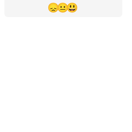
😞
😐
😃