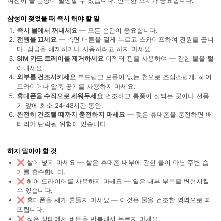
여전히 물 손상이 발생할 수 있습니다. 신속한 조치가 중요합니다.
합니다.
삼성이 젖었을 때 즉시 해야 할 일
무료 다운로드
로그인
즉시 물에서 꺼내세요
— 모든 순간이 중요합니다.
전원을 끄세요
— 측면 버튼을 길게 누르고 스와이프하여 전원을 끕니
다. 잠금을 해제하거나 사용하려고 하지 마세요.
리소스 허브
SIM 카드 트레이를 제거하세요
이젝터 핀을 사용하여 — 갇힌 물을 털
검색하기
어내세요.
3,000개 이상의 사용 가이드, 전문가 팁 및 최
신 모바일 소식을 확인하세요.
외부를 건조시키세요
부드럽고 보풀이 없는 천으로 조심스럽게. 헤어
드라이어나 압축 공기를 사용하지 마세요.
휴대폰을 수직으로 세워두세요
건조하고 통풍이 잘되는 곳이나 선풍
기 앞에 최소 24-48시간 동안.
사용 가이드
완전히 건조될 때까지 충전하지 마세요
— 젖은 휴대폰을 충전하면 배
터리가 단락될 위험이 있습니다.
고객 지원
하지 말아야 할 것
❌ 쌀에 넣지 마세요 — 쌀은 휴대폰 내부에 갇힌 물이 아닌 주변 습
기를 흡수합니다.
❌ 헤어 드라이어를 사용하지 마세요 — 열은 내부 부품을 변형시킬
수 있습니다.
❌ 휴대폰을 세게 흔들지 마세요 — 이것은 물을 건조한 영역으로 퍼
뜨립니다.
❌ 젖은 상태에서 버튼을 반복해서 누르지 마세요.