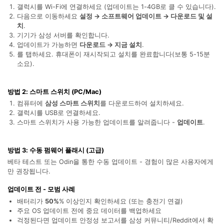
합니다.
갤럭시를 Wi-Fi에 연결하세요 (업데이트는 1-4GB로 클 수 있습니다).
다음으로 이동하세요
설정 → 소프트웨어 업데이트 → 다운로드 및 설
치
.
무료 다운로드
로그인
기기가 삼성 서버를 확인합니다.
업데이트가 가능하면
다운로드 → 지금 설치
.
를 탭하세요. 휴대폰이 재시작되고 설치를 완료합니다(보통 5-15분
리소스 허브
검색하기
소요).
3,000개 이상의 사용 가이드, 전문가 팁 및 최
신 모바일 소식을 확인하세요.
방법 2: 스마트 스위치 (PC/Mac)
컴퓨터에
삼성 스마트 스위치
를 다운로드하여 설치하세요.
사용 가이드
갤럭시를 USB로 연결하세요.
스마트 스위치가 사용 가능한 업데이트를 알려줍니다 -
업데이트
.
고객 지원
방법 3: 수동 펌웨어 플래시 (고급)
베타 테스트 또는 Odin을 통한 수동 업데이트 - 경험이 많은 사용자에게
만 권장됩니다.
업데이트 전 - 모범 사례
배터리가
50%
% 이상인지 확인하세요 (또는 충전기 연결)
주요 OS 업데이트 전에 중요 데이터를 백업하세요
걱정된다면 업데이트 안정성 보고서를 삼성 커뮤니티/Reddit에서 확