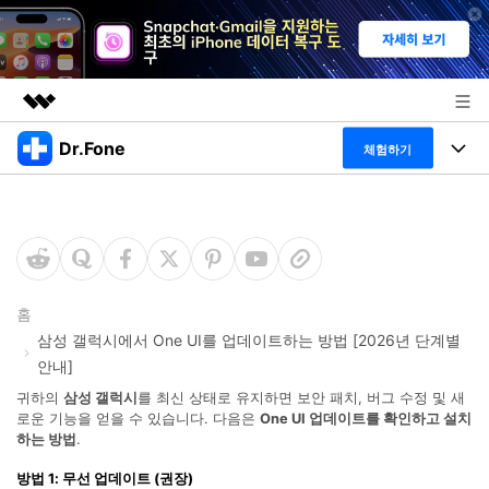
Dr.Fone
주요 제품
체험하기
AIGC 크리에이티비티
폴 툴킷
비즈니스
유틸리티
개요
특징
프로그램
회사 소개
솔루션
Dr.Fone Basic
데스크탑
뉴스룸
탐색 및 발견
홈
삼성 갤럭시에서 One UI를 업데이트하는 방법 [2026년 단계별
폴 툴킷 보기 >
모바일
닥터폰 하이라이트 살펴보기
안내]
플랜 및 가격
리소스
귀하의
삼성 갤럭시
를 최신 상태로 유지하면 보안 패치, 버그 수정 및 새
사용 방법은 무엇입니까?
온라인
로운 기능을 얻을 수 있습니다. 다음은
One UI 업데이트를 확인하고 설치
도움말 센터
🔓️온라인 잠금 해제
하는 방법
.
고객 지원 센터
다운로드 센터
더 보기
iOS26 다운그레이드
방법 1: 무선 업데이트 (권장)
공식 설치 파일 및 최신 버전 업데이트를 제공