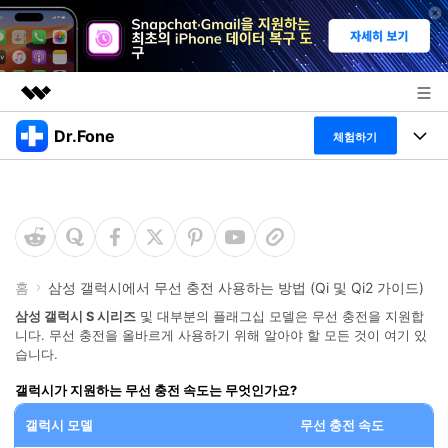
Dr.Fone
주요 제품
체험하기
AIGC 크리에이티비티
폴 툴킷
비즈니스
유틸리티
개요
특징
프로그램
회사 소개
솔루션
Dr.Fone Basic
데스크탑
뉴스룸
탐색 및 발견
홈
삼성 갤럭시에서 무선 충전 사용하는 방법 (Qi 및 Qi2 가이드)
폴 툴킷 보기 >
삼성 갤럭시 S 시리즈
및 대부분의 플래그십 모델은 무선 충전을 지원합
모바일
닥터폰 하이라이트 살펴보기
플랜 및 가격
니다. 무선 충전을 올바르게 사용하기 위해 알아야 할 모든 것이 여기 있
리소스
습니다.
사용 방법은 무엇입니까?
온라인
도움말 센터
🔓️온라인 잠금 해제
갤럭시가 지원하는 무선 충전 속도는 무엇인가요?
고객 지원 센터
다운로드 센터
더 보기
갤럭시 모델
무선 충전 속도
iOS26 다운그레이드
공식 설치 파일 및 최신 버전 업데이트를 제공