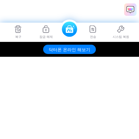
복구
잠금 해제
전송
시스팀 복원
Dr.Fone
무료 체험하기
닥터폰 온라인 해보기
제품
원더쉐어
AI 탐색