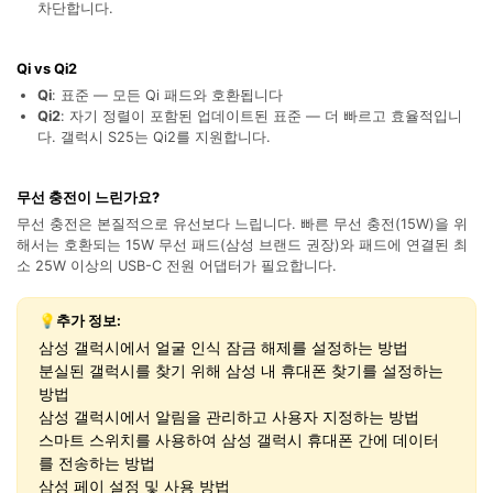
차단합니다.
Qi vs Qi2
Qi
: 표준 — 모든 Qi 패드와 호환됩니다
Qi2
: 자기 정렬이 포함된 업데이트된 표준 — 더 빠르고 효율적입니
다. 갤럭시 S25는 Qi2를 지원합니다.
무선 충전이 느린가요?
무선 충전은 본질적으로 유선보다 느립니다. 빠른 무선 충전(15W)을 위
해서는 호환되는 15W 무선 패드(삼성 브랜드 권장)와 패드에 연결된 최
소 25W 이상의 USB-C 전원 어댑터가 필요합니다.
닥터폰으로 휴대폰 안전 관리하기
50M+ 사용자, 17년 이상 신뢰
💡추가 정보:
인공 지능,초보자도 손쉽게 사용 가능
삼성 갤럭시에서 얼굴 인식 잠금 해제를 설정하는 방법
휴대폰 잠금 해제,데이터 복구,전송 및 보안 가능
분실된 갤럭시를 찾기 위해 삼성 내 휴대폰 찾기를 설정하는
전문가 추천된 사진 및 동영상 복구,카톡 백업 프로
방법
그램
삼성 갤럭시에서 알림을 관리하고 사용자 지정하는 방법
스마트 스위치를 사용하여 삼성 갤럭시 휴대폰 간에 데이터
무료 체험
를 전송하는 방법
받기
삼성 페이 설정 및 사용 방법