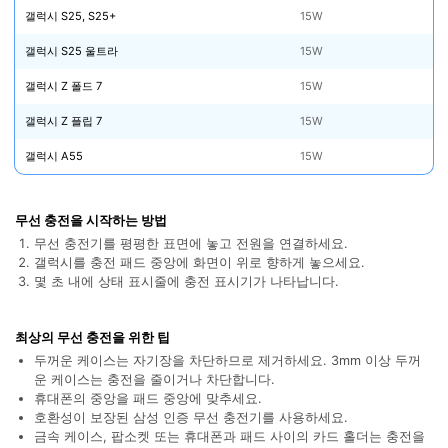
합니다.
갤럭시 S25, S25+
15W
갤럭시 S25 울트라
15W
무료 다운로드
로그인
갤럭시 Z 폴드 7
15W
리소스 허브
갤럭시 Z 플립 7
15W
검색하기
3,000개 이상의 사용 가이드, 전문가 팁 및 최
신 모바일 소식을 확인하세요.
갤럭시 A55
15W
사용 가이드
무선 충전을 시작하는 방법
무선 충전기를 평평한 표면에 놓고 전원을 연결하세요.
고객 지원
갤럭시를 충전 패드 중앙에 화면이 위로 향하게 놓으세요.
몇 초 내에 상태 표시줄에 충전 표시기가 나타납니다.
최상의 무선 충전을 위한 팁
두꺼운 케이스는 자기장을 차단하므로 제거하세요. 3mm 이상 두꺼
운 케이스는 충전을 줄이거나 차단합니다.
휴대폰의 중앙을 패드 중앙에 맞추세요.
호환성이 보장된 삼성 인증 무선 충전기를 사용하세요.
금속 케이스, 팝소켓 또는 휴대폰과 패드 사이의 카드 홀더는 충전을