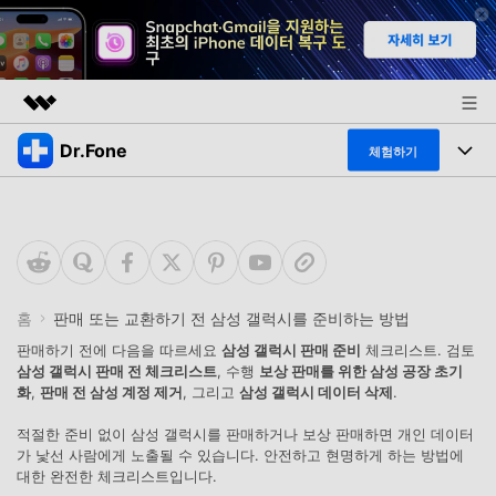
Dr.Fone
주요 제품
체험하기
AIGC 크리에이티비티
폴 툴킷
비즈니스
유틸리티
개요
특징
프로그램
회사 소개
솔루션
Dr.Fone Basic
데스크탑
뉴스룸
탐색 및 발견
홈
판매 또는 교환하기 전 삼성 갤럭시를 준비하는 방법
폴 툴킷 보기 >
판매하기 전에 다음을 따르세요
삼성 갤럭시 판매 준비
체크리스트. 검토
모바일
닥터폰 하이라이트 살펴보기
플랜 및 가격
삼성 갤럭시 판매 전 체크리스트
, 수행
보상 판매를 위한 삼성 공장 초기
리소스
화
,
판매 전 삼성 계정 제거
, 그리고
삼성 갤럭시 데이터 삭제
.
사용 방법은 무엇입니까?
온라인
도움말 센터
🔓️온라인 잠금 해제
적절한 준비 없이 삼성 갤럭시를 판매하거나 보상 판매하면 개인 데이터
가 낯선 사람에게 노출될 수 있습니다. 안전하고 현명하게 하는 방법에
고객 지원 센터
다운로드 센터
더 보기
대한 완전한 체크리스트입니다.
iOS26 다운그레이드
공식 설치 파일 및 최신 버전 업데이트를 제공