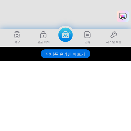
복구
잠금 해제
전송
시스팀 복원
Dr.Fone
무료 체험하기
닥터폰 온라인 해보기
제품
원더쉐어
AI 탐색