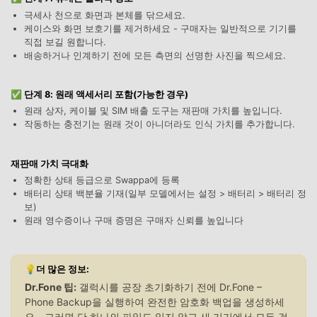
극세사 천으로 화면과 본체를 닦으세요.
케이스와 화면 보호기를 제거하세요 - 구매자는 일반적으로 기기를
직접 보길 원합니다.
닥터폰으로 휴대폰 안전 관리하기
배송하거나 인계하기 전에 모든 측면의 선명한 사진을 찍으세요.
50M+ 사용자, 17년 이상 신뢰
인공 지능,초보자도 손쉽게 사용 가능
✅ 단계 8: 원래 액세서리 포함(가능한 경우)
휴대폰 잠금 해제,데이터 복구,전송 및 보안 가능
원래 상자, 케이블 및 SIM 배출 도구는 재판매 가치를 높입니다.
전문가 추천된 사진 및 동영상 복구,카톡 백업 프로
작동하는 충전기는 원래 것이 아니더라도 인식 가치를 추가합니다.
그램
재판매 가치 극대화
무료 체험
받기
정확한 상태 등급으로 Swappa에 등록
배터리 상태 백분율 기재(일부 모델에서는 설정 > 배터리 > 배터리 정
보)
원래 영수증이나 구매 증명은 구매자 신뢰를 높입니다
💡더 많은 정보:
Dr.Fone 팁:
갤럭시를 공장 초기화하기 전에 Dr.Fone –
Phone Backup을 실행하여 완전한 암호화 백업을 생성하세
요 - 그러면 단 하나의 파일도 잃지 않고 새 기기에서 모든 것