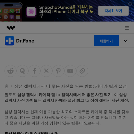
Dr.Fone
주요 제품
체험하기
AIGC 크리에이티비티
폴 툴킷
비즈니스
유틸리티
개요
특징
프로그램
회사 소개
솔루션
Dr.Fone Basic
데스크탑
뉴스룸
탐색 및 발견
홈
삼성 갤럭시에서 더 좋은 사진을 찍는 방법: 카메라 팁과 설정
폴 툴킷 보기 >
팔로우
삼성 갤럭시 카메라 팁
to
갤럭시에서 더 좋은 사진 찍기
. 이
삼성
모바일
닥터폰 하이라이트 살펴보기
플랜 및 가격
갤럭시 사진 가이드
는
갤럭시 카메라 설정 최고
to
삼성 갤럭시 사진 개선
.
리소스
사용 방법은 무엇입니까?
삼성 갤럭시는 현재 이용 가능한 최고의 스마트폰 카메라 중 하나를 갖추
온라인
도움말 센터
🔓️온라인 잠금 해제
고 있습니다 — 그러나 사용법을 아는 것이 모든 차이를 만듭니다. 여기
더 좋은 사진을 위한 가장 영향력 있는 팁들이 있습니다.
고객 지원 센터
다운로드 센터
더 보기
iOS26 다운그레이드
공식 설치 파일 및 최신 버전 업데이트를 제공
활성화해야 할 필수 카메라 설정