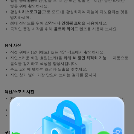
촬영 중에
황금시간
(일출 후 1시간 또는 일몰 전 1시간) 동안 따뜻한
빛을 위해 촬영하세요.
활성화
히스토그램
(프로 모드)을 활성화하여 하늘이 과노출되는 것을
방지하세요.
최대 선명도를 위해
삼각대나 안정된 표면
을 사용하세요.
극적인 풍경 시각을 위해
울트라 와이드
렌즈를 사용해 보세요.
음식 사진
직접 위에서(오버헤드) 또는 45° 각도에서 촬영하세요.
자연스러운 배경 흐림(보케)을 위해
AI 장면 최적화 기능
— 자동으로
음식을 감지하고 색상을 향상시킵니다.
주요 요리에 탭하여 초점과 노출을 맞추세요.
자연 창가 빛이 가장 맛있어 보이는 결과를 줍니다.
액션/스포츠 사진
자연스러운 배경 흐림(보케)을 위해
스포츠 모드
더 보기 섹션에서,
또는 프로 모드에서 셔터 속도를 1/1000초 이상으로 설정하세요.
연속 촬영: 셔터 버튼을 길게 누르세요.
활성화
추적 오토포커스
: 피사체를 탭하고 길게 누르세요.
구도 기법