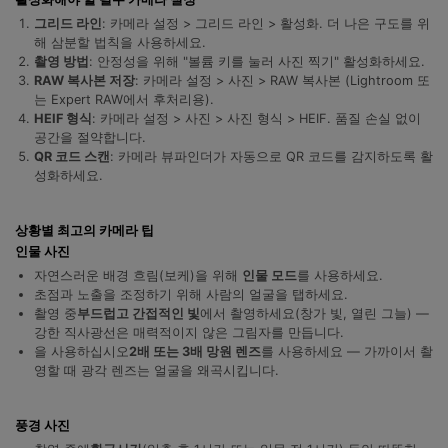
합니다.
그리드 라인
: 카메라 설정 > 그리드 라인 > 활성화. 더 나은 구도를 위
해 삼분할 법칙을 사용하세요.
무료 다운로드
로그인
촬영 방법
: 안정성을 위해 "볼륨 키를 눌러 사진 찍기" 활성화하세요.
RAW 복사본 저장
: 카메라 설정 > 사진 > RAW 복사본 (Lightroom 또
는 Expert RAW에서 후처리용).
리소스 허브
HEIF 형식
: 카메라 설정 > 사진 > 사진 형식 > HEIF. 품질 손실 없이
검색하기
공간을 절약합니다.
3,000개 이상의 사용 가이드, 전문가 팁 및 최
신 모바일 소식을 확인하세요.
QR 코드 스캔
: 카메라 뷰파인더가 자동으로 QR 코드를 감지하도록 활
성화하세요.
사용 가이드
상황별 최고의 카메라 팁
인물 사진
고객 지원
자연스러운 배경 흐림(보케)을 위해
인물 모드
를 사용하세요.
초점과 노출을 조정하기 위해 사람의 얼굴을 탭하세요.
촬영 중
부드럽고 간접적인 빛
에서 촬영하세요(창가 빛, 열린 그늘) —
강한 직사광선은 매력적이지 않은 그림자를 만듭니다.
을 사용하십시오
2배 또는 3배 망원 렌즈
를 사용하세요 — 가까이서 촬
영할 때 광각 렌즈는 얼굴을 왜곡시킵니다.
풍경 사진