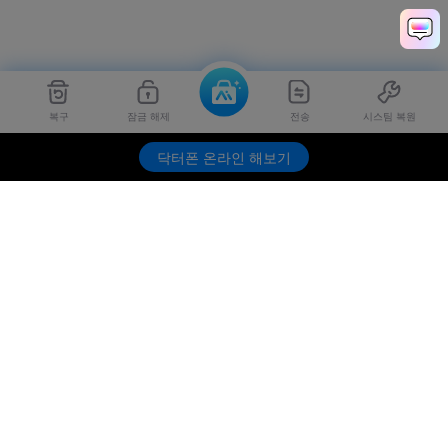
복구
잠금 해제
전송
시스팀 복원
Dr.Fone
무료 체험하기
닥터폰 온라인 해보기
제품
원더쉐어
AI 탐색