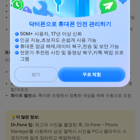
삼분할 법칙
: 피사체를 정중앙이 아닌 그리드 교차점에 배치하세요.
유도선
: 시선을 피사체로 이끄는 도로, 울타리, 강 등을 활용하세요.
프레임 속 프레임
: 문, 창문, 또는 아치를 사용하여 피사체를 프레이밍
하세요.
닥터폰으로 휴대폰 안전 관리하기
여백
: 깨끗하고 미니멀한 느낌을 위해 피사체 주변에 빈 공간을 남겨
두세요.
50M+ 사용자, 17년 이상 신뢰
인공 지능,초보자도 손쉽게 사용 가능
휴대폰 잠금 해제,데이터 복구,전송 및 보안 가능
프로 모드 빠른 시작
전문가 추천된 사진 및 동영상 복구,카톡 백업 프로
수동 제어를 위해 카메라 모드에서
프로
로 전환하세요:
그램
ISO
: 낮을수록 = 노이즈 적음(일광에서는 100-400); 높을수록 = 노
무료 체험
받기
이즈 많지만 어두운 곳에서 더 좋음
셔터 속도
: 빠를수록(1/1000초) = 동작 정지; 느릴수록(1/30초) = 흐
림/저조도
화이트 밸런스
: 특이한 조명에서 정확한 색상을 위해 수동으로 조정
💡더 많은 정보:
Dr.Fone 팁:
최고의 사진을 촬영한 후, Dr.Fone – Phone
Manager를 사용하여 삼성 갤럭시 사진을 PC나 클라우드 스
토리지에 쉽게 정리하고 백업하세요.