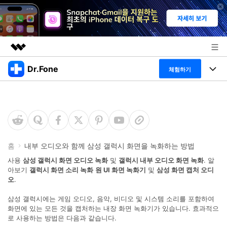
Dr.Fone
주요 제품
체험하기
AIGC 크리에이티비티
폴 툴킷
비즈니스
유틸리티
개요
특징
프로그램
회사 소개
솔루션
Dr.Fone Basic
데스크탑
뉴스룸
탐색 및 발견
홈
내부 오디오와 함께 삼성 갤럭시 화면을 녹화하는 방법
폴 툴킷 보기 >
사용
삼성 갤럭시 화면 오디오 녹화
및
갤럭시 내부 오디오 화면 녹화
. 알
모바일
닥터폰 하이라이트 살펴보기
플랜 및 가격
아보기
갤럭시 화면 소리 녹화
원 UI 화면 녹화기
및
삼성 화면 캡처 오디
리소스
오
.
사용 방법은 무엇입니까?
온라인
도움말 센터
🔓️온라인 잠금 해제
삼성 갤럭시에는 게임 오디오, 음악, 비디오 및 시스템 소리를 포함하여
화면에 있는 모든 것을 캡처하는 내장 화면 녹화기가 있습니다. 효과적으
고객 지원 센터
다운로드 센터
더 보기
로 사용하는 방법은 다음과 같습니다.
iOS26 다운그레이드
공식 설치 파일 및 최신 버전 업데이트를 제공