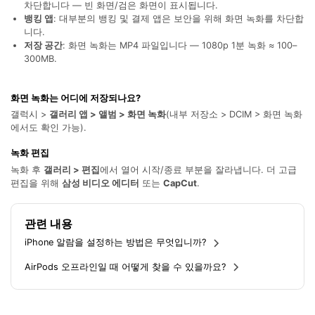
전문가 추천된 사진 및 동영상 복구,카톡 백업 프로
차단합니다 — 빈 화면/검은 화면이 표시됩니다.
그램
뱅킹 앱
: 대부분의 뱅킹 및 결제 앱은 보안을 위해 화면 녹화를 차단합
니다.
저장 공간
: 화면 녹화는 MP4 파일입니다 — 1080p 1분 녹화 ≈ 100–
무료 체험
받기
300MB.
화면 녹화는 어디에 저장되나요?
갤럭시 >
갤러리 앱 > 앨범 > 화면 녹화
(내부 저장소 > DCIM > 화면 녹화
에서도 확인 가능).
녹화 편집
녹화 후
갤러리 > 편집
에서 열어 시작/종료 부분을 잘라냅니다. 더 고급
편집을 위해
삼성 비디오 에디터
또는
CapCut
.
관련 내용
iPhone 알람을 설정하는 방법은 무엇입니까?
AirPods 오프라인일 때 어떻게 찾을 수 있을까요?