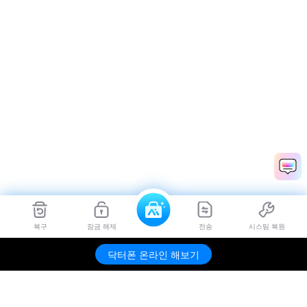
복구
잠금 해제
전송
시스팀 복원
Dr.Fone
무료 체험하기
닥터폰 온라인 해보기