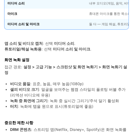
미디어 소리
내부 오디오(게임, 음악, 비디오
마이크
휴대폰 마이크를 통한 목소리
미디어 소리 및 마이크
둘 다 — 게임 해설, 튜토리얼
앱 소리 및 비디오 캡처
: 선택
미디어 소리
.
튜토리얼/해설 녹화용
: 선택
미디어 소리 및 마이크
.
화면 녹화 설정
접근 경로:
설정 > 고급 기능 > 스크린샷 및 화면 녹화기 > 화면 녹화기 설
정
비디오 품질
: 표준, 높음, 매우 높음(1080p)
셀피 비디오 크기
: 얼굴을 보여주는 웹캠 스타일의 플로팅 버블 추가
(리액션 비디오에 유용)
녹화 중 화면에 그리기
: 녹화 중 실시간 그리기/주석 달기 활성화
터치
: 녹화에 탭을 원으로 표시(튜토리얼에 좋음)
닥터폰으로 휴대폰 안전 관리하기
50M+ 사용자, 17년 이상 신뢰
중요한 제한 사항
인공 지능,초보자도 손쉽게 사용 가능
휴대폰 잠금 해제,데이터 복구,전송 및 보안 가능
DRM 콘텐츠
: 스트리밍 앱(Netflix, Disney+, Spotify)은 화면 녹화를