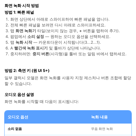
합니다.
화면 녹화 시작 방법
방법 1: 빠른 패널
무료 다운로드
로그인
화면 상단에서 아래로 스와이프하여 빠른 패널을 엽니다.
전체 빠른 패널을 보려면 다시 아래로 스와이프하세요.
탭
화면 녹화기
타일(보이지 않는 경우,
+
버튼을 탭하여 추가).
리소스 허브
팝업에서
소리 설정
— 원하는 오디오 옵션을 선택하세요.
검색하기
3,000개 이상의 사용 가이드, 전문가 팁 및 최
탭
녹화 시작
— 카운트다운이 시작됩니다(3...2...1).
신 모바일 소식을 확인하세요.
A
빨간색 녹화 표시기
및 툴바가 상단에 나타납니다.
중지하려면:
중지 버튼
(사각형)을 툴바 또는 알림 바에서 탭하세요.
사용 가이드
방법 2: 측면 키 (원 UI 5+)
일부 갤럭시 모델은 화면 녹화를 사용자 지정 제스처나 버튼 조합에 할당
고객 지원
할 수 있습니다.
오디오 옵션 설명
화면 녹화를 시작할 때 다음이 표시됩니다:
오디오 옵션
녹화 내용
소리 없음
무음 화면 녹화