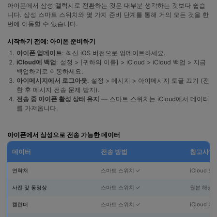
합니다.
아이폰에서 삼성 갤럭시로 전환하는 것은 대부분 생각하는 것보다 쉽습
니다. 삼성 스마트 스위치와 몇 가지 준비 단계를 통해 거의 모든 것을 한
번에 이동할 수 있습니다.
무료 다운로드
로그인
시작하기 전에: 아이폰 준비하기
아이폰 업데이트
: 최신 iOS 버전으로 업데이트하세요.
리소스 허브
검색하기
iCloud에 백업
: 설정 > [귀하의 이름] > iCloud > iCloud 백업 > 지금
3,000개 이상의 사용 가이드, 전문가 팁 및 최
백업하기로 이동하세요.
신 모바일 소식을 확인하세요.
아이메시지에서 로그아웃
: 설정 > 메시지 > 아이메시지 토글 끄기 (전
환 후 메시지 전송 문제 방지).
전송 중 아이폰 활성 상태 유지
— 스마트 스위치는 iCloud에서 데이터
사용 가이드
를 가져옵니다.
고객 지원
아이폰에서 삼성으로 전송 가능한 데이터
데이터
전송 방법
참고사항
연락처
스마트 스위치 ✓
iCloud 
사진 및 동영상
스마트 스위치 ✓
원본 해상
캘린더
스마트 스위치 ✓
iCloud 