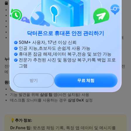
을 탭하세요.
Google 계정
: Gmail을 추가하거나 새 Google 계정 만들기
갤럭시 계정
: 삼성 계정 생성 또는 로그인
Google 메시지
: 기본 SMS 앱으로 설정
주요 앱 재다운로드
: 왓츠앱, 뱅킹 앱, 소셜 미디어
2단계 인증 재구성
: 뱅킹 및 업무용 앱은 재인증이 필요할 수 있음
닥터폰으로 휴대폰 안전 관리하기
아이메시지 끄기
: messages.apple.com에서 귀하의 번호가 등록 해
50M+ 사용자, 17년 이상 신뢰
제되었는지 확인
인공 지능,초보자도 손쉽게 사용 가능
휴대폰 잠금 해제,데이터 복구,전송 및 보안 가능
전문가 추천된 사진 및 동영상 복구,카톡 백업 프로
누락: 아이메시지 기록
그램
전체 아이메시지 기록은 안드로이드로 전송할 수 없습니다. 전환하기 전
에 중요한 대화는 PDF나 스크린샷으로 저장하세요.
무료 체험
받기
원활한 전환을 위한 팁
One UI에 완전히 적응하는 데 24~48시간 허용
기능 발견을 위해
삼성 팁
앱(사전 설치됨) 사용
데스크톱 모니터를 사용하는 경우
삼성 DeX
설정
💡추가 정보:
Dr.Fone 팁:
왓츠앱 채팅 기록, 특정 앱 데이터 및 메시지를