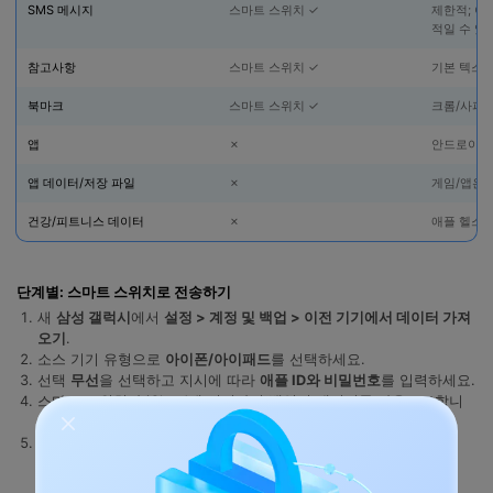
SMS 메시지
스마트 스위치 ✓
제한적; 아
적일 수 있
참고사항
스마트 스위치 ✓
기본 텍스트
북마크
스마트 스위치 ✓
크롬/사파
앱
✗
안드로이드
앱 데이터/저장 파일
✗
게임/앱은 
건강/피트니스 데이터
✗
애플 헬스 
단계별: 스마트 스위치로 전송하기
새
삼성 갤럭시
에서
설정 > 계정 및 백업 > 이전 기기에서 데이터 가져
오기
.
소스 기기 유형으로
아이폰/아이패드
를 선택하세요.
선택
무선
을 선택하고 지시에 따라
애플 ID와 비밀번호
를 입력하세요.
스마트 스위치가 iCloud에 연결하여 백업된 데이터를 다운로드합니
다.
전송할 데이터 유형을 선택하고
전송
.