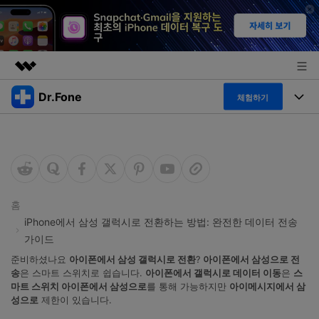
Dr.Fone
주요 제품
체험하기
AIGC 크리에이티비티
폴 툴킷
비즈니스
유틸리티
개요
특징
프로그램
회사 소개
솔루션
Dr.Fone Basic
데스크탑
뉴스룸
탐색 및 발견
홈
iPhone에서 삼성 갤럭시로 전환하는 방법: 완전한 데이터 전송
폴 툴킷 보기 >
모바일
닥터폰 하이라이트 살펴보기
가이드
플랜 및 가격
리소스
준비하셨나요
아이폰에서 삼성 갤럭시로 전환
?
아이폰에서 삼성으로 전
사용 방법은 무엇입니까?
온라인
송
은 스마트 스위치로 쉽습니다.
아이폰에서 갤럭시로 데이터 이동
은
스
도움말 센터
🔓️온라인 잠금 해제
마트 스위치 아이폰에서 삼성으로
를 통해 가능하지만
아이메시지에서 삼
고객 지원 센터
다운로드 센터
성으로
제한이 있습니다.
더 보기
iOS26 다운그레이드
공식 설치 파일 및 최신 버전 업데이트를 제공