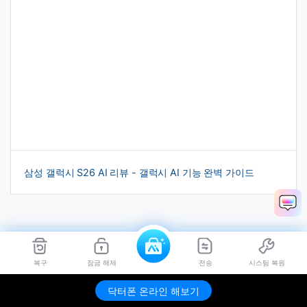
삼성 갤럭시 S26 AI 리뷰 - 갤럭시 AI 기능 완벽 가이드
모근정
복구
잠금 해제
전송
시스팀 복원
Staff Editor
닥터폰 온라인 해보기