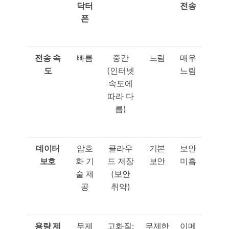
닥터
전송
폰
전송
속
빠름
중간
느림
매우
도
(인터넷
느림
속도에
따라 다
름)
데이터
암호
클라우
기본
보안
보호
화 기
드 저장
보안
미흡
술 제
(보안
공
취약)
용량
제
무제
고화질:
무제한
이메