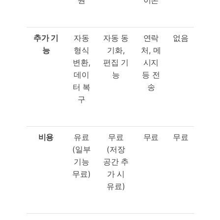
원
이폰
추가
기
자동
자동 동
연락
없음
능
형식
기화,
처, 메
변환,
편집 기
시지
데이
능
등 전
터 복
송
구
비용
유료
무료
무료
무료
(일부
(저장
기능
공간 추
무료)
가 시
유료)