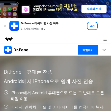
Dr.Fone – 데이터 및 사진 복구
열기
3단계로 데이터 복구
Dr.Fone
주요 제품
체험하기
AIGC 크리에이티비티
폴 툴킷
비즈니스
유틸리티
Dr.Fone - 휴대폰 전송
개요
특징
프로그램
회사 소개
솔루션
Android에서 iPhone으로 쉽게 사진 전송
Dr.Fone Basic
데스크탑
뉴스룸
탐색 및 발견
iPhone에서 Android 휴대폰으로 또는 그 반대로 모든
폴 툴킷 보기 >
모바일
닥터폰 하이라이트 살펴보기
파일 이동
플랜 및 가격
리소스
메시지, 연락처, 메모 및 기타 데이터를 컴퓨터에 복사
사용 방법은 무엇입니까?
온라인