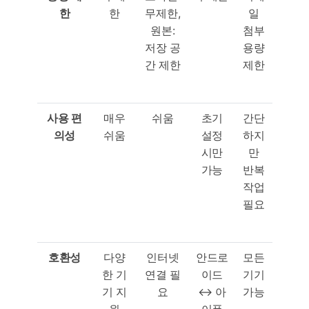
한
한
무제한,
일
원본:
첨부
저장 공
용량
간 제한
제한
사용
편
매우
쉬움
초기
간단
의성
쉬움
설정
하지
시만
만
가능
반복
작업
필요
호환성
다양
인터넷
안드로
모든
한 기
연결 필
이드
기기
기 지
요
↔ 아
가능