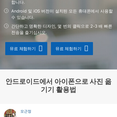
도움말 센터
🔓️온라인 잠금 해제
합니다.
고객 지원 센터
다운로드 센터
더 보기
Android 및 iOS 버전이 설치된 모든 휴대폰에서 사용할
iOS26 다운그레이드
공식 설치 파일 및 최신 버전 업데이트를 제공
수 있습니다.
합니다.
간단하고 명확한 디자인, 몇 번의 클릭으로 2-3 배 빠른
무료 다운로드
로그인
전송을 즐기십시오.
리소스 허브
뮤료 체험하기
뮤료 체험하기
검색하기
3,000개 이상의 사용 가이드, 전문가 팁 및 최
신 모바일 소식을 확인하세요.
사용 가이드
안드로이드에서 아이폰으로 사진 옮
고객 지원
기기 활용법
모근정