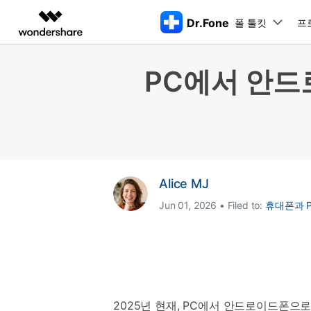
Dr.Fone
폴 툴킷
주요 제
프
AIGC 크리에이티비티
개요
솔루션
PC에서 안드
동영상 크리에이티비티
마인드맵 및 다이어그
PDF 솔루션
엔터프라이즈
특징
데스크탑
모바일
특징
닥터폰 하이라이트 살펴보기
Filmora
EdrawMax
PDFelement
교육
더 스마트한 모바일 솔루션을 위한 하나의 허브에서 엄선된 주제,
쉽고 재미있는 영상 편집
순서도 프로그램
화면 
Dr.Fone Basic
파트너
UniConverter
EdrawMind
Dr.Fone Win버전
Dr
iOS 
올인원 미디어 툴박스
마인드맵 프로그램
아이폰 잠금 해제용
iOS
다운로드 센터
모든 핸드폰 문제를 해결하는 올인원
삭제
폴 툴킷 보기 >
제휴
툴킷
터 
DemoCreator
아이폰 화면 잠금 해제
iOS 
Alice MJ
공식 설치 파일 및 최신 버전 업데이
강력한 화면 녹화
Apple ID 제거
iOS 
트를 제공합니다.
시스팀
Jun 01, 2026 • Filed to:
휴대폰과 P
무료 체험하기
Media.io
화면 시간 암호 우회
iOS 
iOS 
AI 동영상, 이미지, 음악 생성기
바이패스 활성화 잠금
아이폰
아이폰 캐리어 잠금 해제
아이폰
iTun
Dr.Fone macOS버전
Dr
모든 핸드폰 문제를 해결하는 올인원
iP
iTune
리소스 허브
툴킷
핸드폰 스위처
데이터
2025년 현재, PC에서 안드로이드폰으