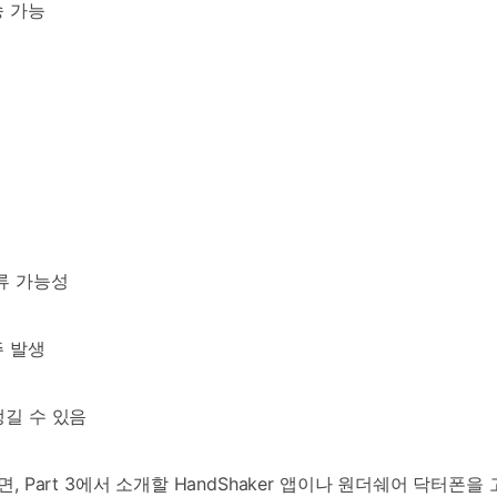
송 가능
오류 가능성
주 발생
생길 수 있음
다면, Part 3에서 소개할 HandShaker 앱이나 원더쉐어 닥터