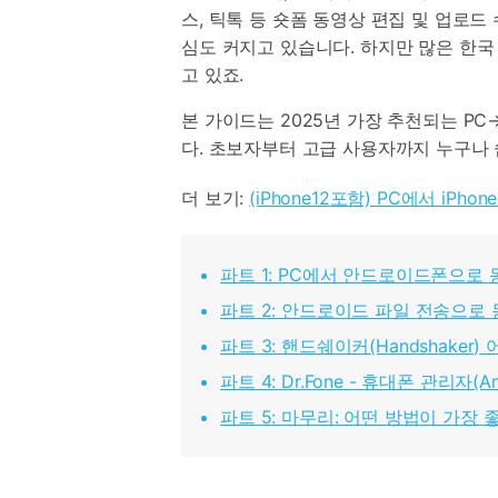
스, 틱톡 등 숏폼 동영상 편집 및 업로드
삼성 데이터 전송
3,000개 이상의 사용 가이드, 전문
iClo
무료 체험하기
가 팁 및 최신 모바일 소식을 확인하
아이폰 데이터 전송
심도 커지고 있습니다. 하지만 많은 한국
아이폰
세요.
Mac 용 삼성 파일 전송
What
고 있죠.
샤오미 데이터 전송
구글 드
본 가이드는 2025년 가장 추천되는 P
온라인 무료 체험하기
카카오톡 데이터 전송
세계 
다. 초보자부터 고급 사용자까지 누구나 
온라인 무료 체험하기
더 보기:
(iPhone12포함) PC에서 iP
온라인으로 바로 시작
파트 1: PC에서 안드로이드폰으로 
온라인 무료 체험하기
파트 2: 안드로이드 파일 전송으로 
파트 3: 핸드쉐이커(Handshake
파트 4: Dr.Fone - 휴대폰 관리자
파트 5: 마무리: 어떤 방법이 가장 