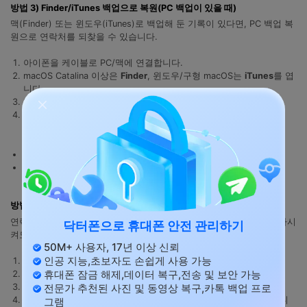
방법 3) Finder/iTunes 백업으로 복원(PC 백업이 있을 때)
맥(Finder) 또는 윈도우(iTunes)로 백업해 둔 기록이 있다면, PC 백업 복
원으로 연락처를 되찾을 수 있습니다.
아이폰을 케이블로 PC/맥에 연결합니다.
macOS Catalina 이상은
Finder
, 윈도우/구형 macOS는
iTunes
를 엽
니다.
기기 요약(일반) 화면에서
‘백업 복원’
을 선택합니다.
삭제 이전 날짜의 백업을 선택해 복원을 완료합니다.
암호화 백업을 사용했다면 백업 암호가 필요합니다.
복원은 기기 데이터가 백업 시점으로 덮어써질 수 있습니다.
방법 4) 계정 동기화로 다시 불러오기(Gmail/Exchange/회사 계정)
연락처가 iCloud가 아니라 구글/회사 계정에 저장된 경우, 동기화만 다시
닥터폰으로 휴대폰 안전 관리하기
켜도 연락처가 재등장하는 경우가 많습니다.
50M+ 사용자, 17년 이상 신뢰
인공 지능,초보자도 손쉽게 사용 가능
설정 > 앱 >
연락처
>
연락처 계정
으로 이동합니다.
휴대폰 잠금 해제,데이터 복구,전송 및 보안 가능
사용 중인 계정(Gmail/Exchange 등)을 선택합니다.
전문가 추천된 사진 및 동영상 복구,카톡 백업 프로
‘연락처’ 동기화
를 껐다가 다시 켭니다.
필요하면 해당 계정을 삭제 후 재추가한 뒤 동기화를 다시 확인합니
그램