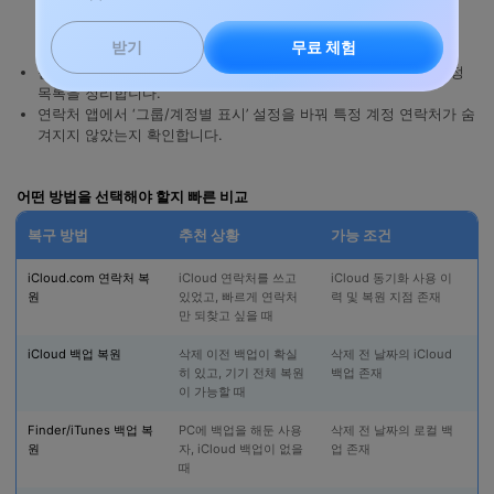
다.
무료 체험
받기
같은 계정이 중복으로 추가되어 있으면 표시가 꼬일 수 있으니 계정
목록을 정리합니다.
연락처 앱에서 ‘그룹/계정별 표시’ 설정을 바꿔 특정 계정 연락처가 숨
겨지지 않았는지 확인합니다.
어떤 방법을 선택해야 할지 빠른 비교
복구 방법
추천 상황
가능 조건
iCloud.com 연락처 복
iCloud 연락처를 쓰고
iCloud 동기화 사용 이
현
원
있었고, 빠르게 연락처
력 및 복원 지점 존재
복
만 되찾고 싶을 때
시
iCloud 백업 복원
삭제 이전 백업이 확실
삭제 전 날짜의 iCloud
백
히 있고, 기기 전체 복원
백업 존재
라
이 가능할 때
Finder/iTunes 백업 복
PC에 백업을 해둔 사용
삭제 전 날짜의 로컬 백
암
원
자, iCloud 백업이 없을
업 존재
필
때