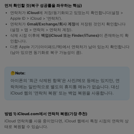
합니다.
먼저 확인할 것(복구 성공률을 좌우하는 핵심)
연락처가
iCloud
에 저장/동기화되고 있었는지 확인합니다(설정 >
무료 다운로드
로그인
Apple ID > iCloud > ‘연락처’).
연락처가
Gmail/Exchange/회사 계정
에 저장된 것인지 확인합니다
(설정 > 앱 > 연락처 > 연락처 계정).
리소스 허브
삭제 시점 이후에
백업(iCloud 또는 Finder/iTunes)
이 존재하는지 확
검색하기
인합니다.
3,000개 이상의 사용 가이드, 전문가 팁 및 최
신 모바일 소식을 확인하세요.
다른 Apple 기기(아이패드/맥)에서 연락처가 남아 있는지 확인합니다
(남아 있으면 동기화로 복구 가능성이 큼).
사용 가이드
🤔Note:
고객 지원
아이폰의 ‘최근 삭제된 항목’은 사진/메모 등에는 있지만, 연
락처에는 일반적으로 별도의 휴지통 메뉴가 없습니다. 대신
iCloud 웹의 ‘연락처 복원’ 또는 백업 복원을 사용합니다.
방법 1) iCloud.com에서 연락처 복원(가장 추천)
iCloud 연락처를 사용 중이었다면, iCloud 웹에서 특정 시점의 연락처 상
태로 복원할 수 있습니다.