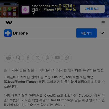
Dr.Fone
주요 제품
체험하기
AIGC 크리에이티비티
폴 툴킷
비즈니스
유틸리티
개요
특징
프로그램
회사 소개
솔루션
Dr.Fone Basic
데스크탑
뉴스룸
탐색 및 발견
홈
자주 묻는 질문
아이폰에서 삭제한 연락처를 복구하는 방법
폴 툴킷 보기 >
아이폰에서 삭제된 연락처는 보통
iCloud 연락처 복원
또는
백업
모바일
닥터폰 하이라이트 살펴보기
플랜 및 가격
(iCloud/Finder·iTunes) 복원
, 그리고
계정 동기화 재설정
으로 되찾을 수
리소스
있습니다.
사용 방법은 무엇입니까?
온라인
도움말 센터
🔓️온라인 잠금 해제
가장 빠른 정답은 “연락처를 iCloud로 쓰고 있었다면 iCloud.com에서 복
원”, “백업이 있다면 백업 복원”, “Gmail/Exchange 같은 계정 연락처라면
고객 지원 센터
다운로드 센터
더 보기
동기화 다시 켜기” 순으로 확인하는 것입니다.
iOS26 다운그레이드
공식 설치 파일 및 최신 버전 업데이트를 제공