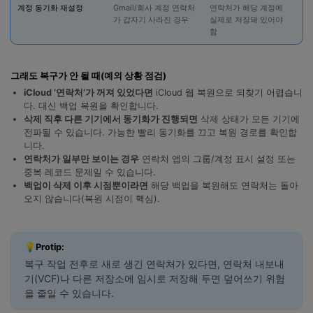
계정 동기화 재설정
Gmail/회사 계정 연락처
연락처가 해당 계정에
표
가 갑자기 사라진 경우
실제로 저장돼 있어야
문
함
그래도 복구가 안 될 때(예외 상황 점검)
iCloud ‘연락처’가 꺼져 있었다면
iCloud 웹 복원으로 되찾기 어렵습니
다. 대신 백업 복원을 확인합니다.
삭제 직후 다른 기기에서 동기화가 진행되면
삭제 상태가 모든 기기에
전파될 수 있습니다. 가능한 빨리 동기화를 끄고 복원 경로를 확인합
니다.
연락처가 일부만 보이는 경우
연락처 앱의 그룹/계정 표시 설정 또는
중복 레코드 문제일 수 있습니다.
백업이 삭제 이후 시점뿐이라면
해당 백업을 복원해도 연락처는 돌아
오지 않습니다(복원 시점이 핵심).
💡Protip:
복구 작업 전후로 새로 생긴 연락처가 있다면, 연락처 내보내
기(VCF)나 다른 저장소에 임시로 저장해 두면 덮어쓰기 위험
을 줄일 수 있습니다.