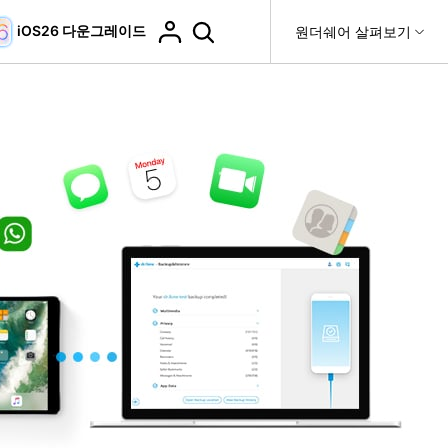
iOS26 다운그레이드
도움말 센터
원더쉐어 살펴보기
티
원더쉐어 소개
티비티
 제품
유틸리티
비즈니스
더 보기
사용 방법은 무엇입니까?
고객 지원
it
Dr.Fone
회사 소개
복구
WhatsApp 전송
Recoverit
제
뉴스룸
DocPassRemover
도움말 센터
t
사용 가이드
ndroid 데이터 복구
WhatsApp 백업 & 전송
영상, 사진 등 복구
자주 묻는 질문, 문제 해결 및 일반적인 해결 방법을 제
PDF 잠금 해제 & 제한 제거
플랜 및 가격
비디오 튜토리얼
공합니다.
기 관리
도움말 센터
핸드폰 전송
다운로드 센터>
최신 버전으로 업그레이드
fe
iCloud 활성화 잠금 해제
핸드폰간 전송
 앱
Dr.Fone 13의 새로운 기능과 혜택을 확인하세요.
제
액세스
iCloud 잠금 & 음소거 카메라 우회
기업 및 단체 라이선스
가상 위치
팀 및 기업을 위한 라이선스와 우선 지원 서비스를 제공
고객 지원 센터
합니다.
Android 데이터 지우기
iOS & Android 위치 변경