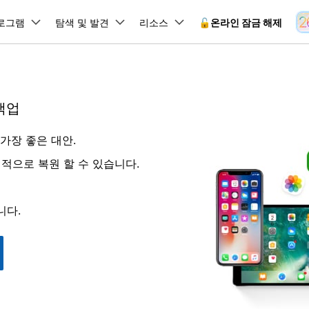
뉴스룸
플랜 및 가격
품
로그램
비즈니스
탐색 및 발견
회사 소개
리소스
🔓️온라인 잠금 해제
유틸리
회사 소개
원더쉐어의 스토리
램 제품
마인드맵 및 다이어그램
PDF 제품
동영상 크리에이
유틸리티
온라인
 백업
채용 정보
사용 가이드
EdrawMind
PDFelement
Filmora
Recover
 꼭 알아야 할 기능, 기간 한정 혜택 등을 제공합니다.
PDF 제작 및 편집
데이터 
잠금 해제
데이터 복구
문의하기
의 가장 좋은 대안.
EdrawMax
UniConverter
Dr.Fone 온라인 잠금 해
사용자 가이드 & FAQ
도큐먼트 클라우드
Repairi
.Fone Android용
잠금 해제
Android 잠금 해제
FRP 잠금 우회
iOS 데이터 복구
A
클라우드 기반 파일 관리
손상된 동
 수정용
Android 수정용
선택적으로 복원 할 수 있습니다.
Dr.Fone의 모든 기능을 단계별로 안내합니다.
되었거나 손실된 Android 데이
온라인 삼성 FRP 잠금 우회
DemoCreator
복구
26 업데이트 가이드
PDFelement Online
삼성 화면 잠금 해제
Dr.Fone
무료 온라인 PDF 도구
모바일 기
동영상 가이드
18/26 문제 수정
FRP 잠금 우회
 복원
비밀번호 관리
무료 체험하기
됩니다.
간단한 영상으로 Dr.Fone 사용법을 확인하세요.
26 다운그레이드
HiPDF
Android 루팅 도구
FamiSa
Dr.Fone Air
시스팀 복원
Android 시스팀 복원
iOS 비밀번호 관리
무료 올인원 온라인 PDF 도구
자녀 보호
 메모 잠금 활용
Android 네트워크 잠금 해
기술 사양
온라인 화면 미러링 및 파일 
 비밀번호 초기화
Android 검은 화면 수정
시스템 요구 사항 및 지원 기기 정보를 확인하세요.
모든 제품 알아보기
es 복원
데이터 지우기
.Fone iOS용
무료 기능 체험
온라인 HEIC 컨버터
hone 저장 및 차단 앱 청소
s 오류 수정
iOS 데이터 지우기
 백업 및 복원
비즈니스 및 캠페인
무료 기능과 초기 설정 방법을 확인해 보세요.