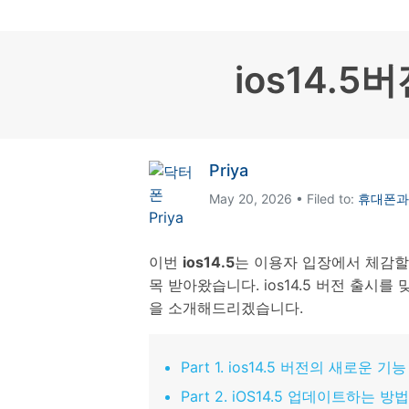
삼성 데이터 전송
3,000개 이상의 사용 가이드, 전문
iClo
무료 체험하기
가 팁 및 최신 모바일 소식을 확인하
아이폰 데이터 전송
아이폰
세요.
Mac 용 삼성 파일 전송
What
ios14.
샤오미 데이터 전송
구글 드
온라인 무료 체험하기
카카오톡 데이터 전송
세계 
온라인 무료 체험하기
Priya
온라인으로 바로 시작
May 20, 2026 • Filed to:
휴대폰과 
온라인 무료 체험하기
이번
ios14.5
는 이용자 입장에서 체감할
목 받아왔습니다. ios14.5 버전 출
을 소개해드리겠습니다.
Part 1. ios14.5 버전의 새로운 기능
Part 2. iOS14.5 업데이트하는 방법