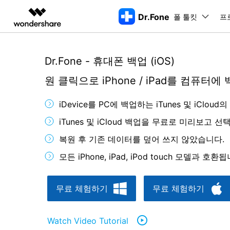
Dr.Fone
폴 툴킷
주요 제
프
AIGC 크리에이티비티
개요
솔루션
Dr.Fone - 휴대폰 백업 (iOS)
동영상 크리에이티비티
마인드맵 및 다이어그
PDF 솔루션
엔터프라이즈
특징
데스크탑
모바일
특징
닥터폰 하이라이트 살펴보기
원 클릭으로 iPhone / iPad를 컴퓨터에
Filmora
EdrawMax
PDFelement
교육
더 스마트한 모바일 솔루션을 위한 하나의 허브에서 엄선된 주제,
쉽고 재미있는 영상 편집
순서도 프로그램
화면 
Dr.Fone Basic
iDevice를 PC에 백업하는 iTunes 및 iCloud
파트너
UniConverter
EdrawMind
Dr.Fone Win버전
Dr
iOS 
올인원 미디어 툴박스
마인드맵 프로그램
아이폰 잠금 해제용
iOS
iTunes 및 iCloud 백업을 무료로 미리보고 
다운로드 센터
모든 핸드폰 문제를 해결하는 올인원
삭제
폴 툴킷 보기 >
툴킷
터 
DemoCreator
아이폰 화면 잠금 해제
iOS 
공식 설치 파일 및 최신 버전 업데이
복원 후 기존 데이터를 덮어 쓰지 않았습니다.
강력한 화면 녹화
Apple ID 제거
iOS 
트를 제공합니다.
시스팀
무료 체험하기
모든 iPhone, iPad, iPod touch 모델과 호환
Media.io
화면 시간 암호 우회
iOS 
iOS 
AI 동영상, 이미지, 음악 생성기
바이패스 활성화 잠금
아이폰
아이폰 캐리어 잠금 해제
아이폰
무료 체험하기
무료 체험하기
iTun
Dr.Fone macOS버전
Dr
모든 핸드폰 문제를 해결하는 올인원
iP
iTune
Watch Video Tutorial
리소스 허브
툴킷
핸드폰 스위처
데이터