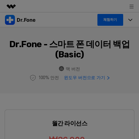
Dr.Fone
주요 제품
체험하기
AIGC 크리에이티비티
폴 툴킷
비즈니스
유틸리티
Dr.Fone - 스마트 폰 데이터 백업
개요
특징
프로그램
회사 소개
(Basic)
솔루션
Dr.Fone Basic
데스크탑
탐색 및 발견
맥 버전
폴 툴킷 보기 >
윈도우 버전으로 가기
100% 안전
모바일
닥터폰 하이라이트 살펴보기
리소스
사용 방법은 무엇입니까?
온라인
🔓️온라인 잠금 해제
고객 지원 센터
다운로드 센터
더 보기
iOS26 다운그레이드
공식 설치 파일 및 최신 버전 업데이
트를 제공합니다.
월간 라이선스
무료 다운로드
로그인