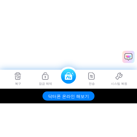
복구
잠금 해제
전송
시스팀 복원
닥터폰 온라인 해보기
제품
원더쉐어