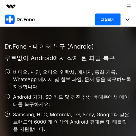
Dr.Fone
주요 제품
체험하기
AIGC 크리에이티비티
폴 툴킷
비즈니스
유틸리티
Dr.Fone - 데이터 복구 (Android)
개요
특징
프로그램
회사 소개
솔루션
루트없이 Android에서 삭제 된 파일 복구
Dr.Fone Basic
데스크탑
뉴스룸
탐색 및 발견
비디오, 사진, 오디오, 연락처, 메시지, 통화 기록,
폴 툴킷 보기 >
모바일
닥터폰 하이라이트 살펴보기
WhatsApp 메시지 및 첨부 파일, 문서 등을 복구하도록
플랜 및 가격
리소스
지원합니다.
사용 방법은 무엇입니까?
온라인
도움말 센터
🔓️온라인 잠금 해제
Android 기기, SD 카드 및 깨진 삼성 휴대폰에서 데이
터를 복구하세요.
고객 지원 센터
다운로드 센터
더 보기
iOS26 다운그레이드
공식 설치 파일 및 최신 버전 업데이트를 제공
Samsung, HTC, Motorola, LG, Sony, Google과 같은
합니다.
브랜드의 6000 개 이상의 Android 휴대폰 및 태블릿
을 지원합니다.
무료 다운로드
로그인