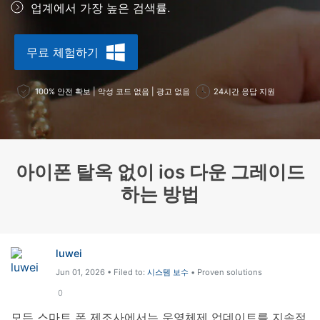
업계에서 가장 높은 검색률.
리소스 허브
검색하기
3,000개 이상의 사용 가이드, 전문가 팁 및 최
무료 체험하기
신 모바일 소식을 확인하세요.
100% 안전 확보 | 악성 코드 없음 | 광고 없음
24시간 응답 지원
사용 가이드
고객 지원
아이폰 탈옥 없이 ios 다운 그레이드
하는 방법
luwei
Jun 01, 2026 • Filed to:
시스템 보수
• Proven solutions
0
모든 스마트 폰 제조사에서는 운영체제 업데이트를 지속적