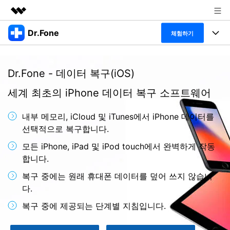
Dr.Fone
주요 제품
체험하기
AIGC 크리에이티비티
폴 툴킷
비즈니스
유틸리티
Dr.Fone - 데이터 복구(iOS)
개요
특징
프로그램
회사 소개
세계 최초의 iPhone 데이터 복구 소프트웨어
솔루션
Dr.Fone Basic
데스크탑
뉴스룸
탐색 및 발견
내부 메모리, iCloud 및 iTunes에서 iPhone 데이터를
폴 툴킷 보기 >
선택적으로 복구합니다.
모바일
닥터폰 하이라이트 살펴보기
플랜 및 가격
리소스
모든 iPhone, iPad 및 iPod touch에서 완벽하게 작동
사용 방법은 무엇입니까?
온라인
합니다.
도움말 센터
🔓️온라인 잠금 해제
복구 중에는 원래 휴대폰 데이터를 덮어 쓰지 않습니
고객 지원 센터
다운로드 센터
더 보기
다.
iOS26 다운그레이드
공식 설치 파일 및 최신 버전 업데이트를 제공
합니다.
복구 중에 제공되는 단계별 지침입니다.
무료 다운로드
로그인