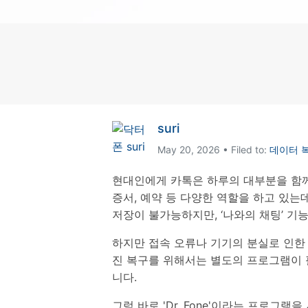
삼성 데이터 전송
3,000개 이상의 사용 가이드, 전문
iClo
무료 체험하기
가 팁 및 최신 모바일 소식을 확인하
아이폰 데이터 전송
아이폰
세요.
Mac 용 삼성 파일 전송
What
샤오미 데이터 전송
구글 드
온라인 무료 체험하기
카카오톡 데이터 전송
세계 
온라인 무료 체험하기
suri
온라인으로 바로 시작
May 20, 2026 • Filed to:
데이터 
온라인 무료 체험하기
현대인에게 카톡은 하루의 대부분을 함께
증서, 예약 등 다양한 역할을 하고 있
저장이 불가능하지만, ‘나와의 채팅’ 기
하지만 접속 오류나 기기의 분실로 인한
진 복구를 위해서는 별도의 프로그램이 필
니다.
그럼 바로 'Dr. Fone'이라는 프로그