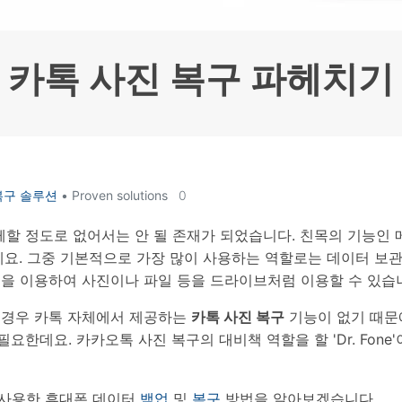
HEIC를 무료로 JPG 온라인
무료 체험하기
ud 백업 복원
B-end WhatsApp 솔루션
 문자 메시지 백업
BFCM WhatsApp 마케팅
sApp 백업 및 복원
구형 휴대폰 판매 가이드
카톡 사진 복구 파헤치기
라이브 WhatsApp 복원
아이폰 포켓몬고 GPS 조작
백업 데이 팁
복구 솔루션
• Proven solutions
0
할 정도로 없어서는 안 될 존재가 되었습니다. 친목의 기능인 메
는데요. 그중 기본적으로 가장 많이 사용하는 역할로는 데이터 보
능을 이용하여 사진이나 파일 등을 드라이브처럼 이용할 수 있습
 경우 카톡 자체에서 제공하는
카톡 사진 복구
기능이 없기 때문
요한데요. 카카오톡 사진 복구의 대비책 역할을 할 'Dr. Fon
램을 사용한 휴대폰 데이터
백업
및
복구
방법을 알아보겠습니다.