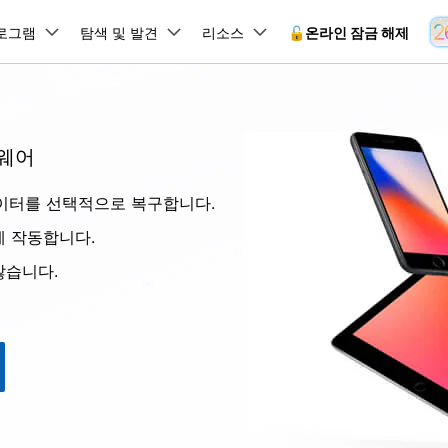
뉴스룸
플랜 및 가격
품
로그램
비즈니스
탐색 및 발견
회사 소개
리소스
🔓️온라인 잠금 해제
유틸리
회사 소개
원더쉐어의 스토리
램 제품
마인드맵 및 다이어그램
PDF 제품
동영상 크리에이
유틸리티
온라인
트웨어
채용 정보
사용 가이드
EdrawMind
PDFelement
Filmora
Recover
 꼭 알아야 할 기능, 기간 한정 혜택 등을 제공합니다.
PDF 제작 및 편집
데이터 
잠금 해제
데이터 복구
문의하기
ne 데이터를 선택적으로 복구합니다.
EdrawMax
UniConverter
Dr.Fone 온라인 잠금 해
사용자 가이드 & FAQ
도큐먼트 클라우드
Repairi
.Fone Android용
잠금 해제
Android 잠금 해제
FRP 잠금 우회
iOS 데이터 복구
A
클라우드 기반 파일 관리
손상된 동
 수정용
Android 수정용
벽하게 작동합니다.
Dr.Fone의 모든 기능을 단계별로 안내합니다.
되었거나 손실된 Android 데이
온라인 삼성 FRP 잠금 우회
DemoCreator
복구
26 업데이트 가이드
PDFelement Online
삼성 화면 잠금 해제
Dr.Fone
않습니다.
무료 온라인 PDF 도구
모바일 기
동영상 가이드
18/26 문제 수정
FRP 잠금 우회
 복원
비밀번호 관리
무료 체험하기
간단한 영상으로 Dr.Fone 사용법을 확인하세요.
26 다운그레이드
HiPDF
Android 루팅 도구
FamiSa
Dr.Fone Air
시스팀 복원
Android 시스팀 복원
iOS 비밀번호 관리
무료 올인원 온라인 PDF 도구
자녀 보호
 메모 잠금 활용
Android 네트워크 잠금 해
기술 사양
온라인 화면 미러링 및 파일 
 비밀번호 초기화
Android 검은 화면 수정
시스템 요구 사항 및 지원 기기 정보를 확인하세요.
모든 제품 알아보기
es 복원
데이터 지우기
.Fone iOS용
무료 기능 체험
온라인 HEIC 컨버터
hone 저장 및 차단 앱 청소
s 오류 수정
iOS 데이터 지우기
 백업 및 복원
비즈니스 및 캠페인
무료 기능과 초기 설정 방법을 확인해 보세요.