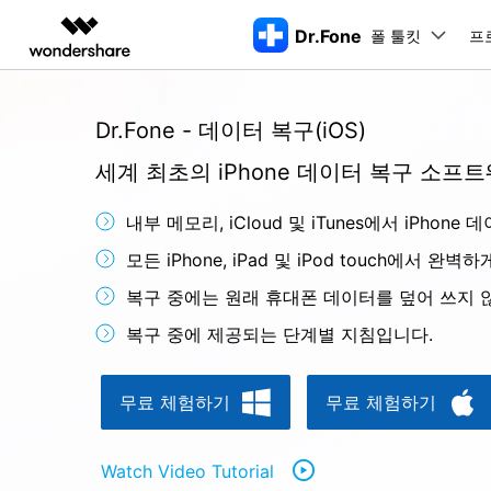
Dr.Fone
폴 툴킷
주요 제
프
AIGC 크리에이티비티
개요
솔루션
Dr.Fone - 데이터 복구(iOS)
동영상 크리에이티비티
마인드맵 및 다이어그
PDF 솔루션
엔터프라이즈
특징
데스크탑
모바일
특징
닥터폰 하이라이트 살펴보기
세계 최초의 iPhone 데이터 복구 소프
Filmora
EdrawMax
PDFelement
교육
더 스마트한 모바일 솔루션을 위한 하나의 허브에서 엄선된 주제,
쉽고 재미있는 영상 편집
순서도 프로그램
화면 
Dr.Fone Basic
내부 메모리, iCloud 및 iTunes에서 iPho
파트너
UniConverter
EdrawMind
Dr.Fone Win버전
Dr
iOS 
올인원 미디어 툴박스
마인드맵 프로그램
아이폰 잠금 해제용
iOS
모든 iPhone, iPad 및 iPod touch에서 완
다운로드 센터
모든 핸드폰 문제를 해결하는 올인원
삭제
폴 툴킷 보기 >
제휴
툴킷
터 
DemoCreator
아이폰 화면 잠금 해제
iOS 
공식 설치 파일 및 최신 버전 업데이
복구 중에는 원래 휴대폰 데이터를 덮어 쓰지 
강력한 화면 녹화
Apple ID 제거
iOS 
트를 제공합니다.
시스팀
무료 체험하기
복구 중에 제공되는 단계별 지침입니다.
Media.io
화면 시간 암호 우회
iOS 
iOS 
AI 동영상, 이미지, 음악 생성기
바이패스 활성화 잠금
아이폰
아이폰 캐리어 잠금 해제
아이폰
무료 체험하기
무료 체험하기
iTun
Dr.Fone macOS버전
Dr
모든 핸드폰 문제를 해결하는 올인원
iP
iTune
Watch Video Tutorial
리소스 허브
툴킷
핸드폰 스위처
데이터