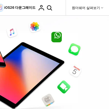
iOS26 다운그레이드
도움말 센터
원더쉐어 살펴보기
티
원더쉐어 소개
티비티
 제품
유틸리티
비즈니스
더 보기
사용 방법은 무엇입니까?
고객 지원
it
Dr.Fone
제휴
복구
WhatsApp 전송
Recoverit
제
회사 소개
DocPassRemover
도움말 센터
t
사용 가이드
ndroid 데이터 복구
WhatsApp 백업 & 전송
영상, 사진 등 복구
자주 묻는 질문, 문제 해결 및 일반적인 해결 방법을 제
PDF 잠금 해제 & 제한 제거
뉴스룸
비디오 튜토리얼
공합니다.
기 관리
플랜 및 가격
핸드폰 전송
다운로드 센터>
최신 버전으로 업그레이드
fe
iCloud 활성화 잠금 해제
핸드폰간 전송
 앱
도움말 센터
Dr.Fone 13의 새로운 기능과 혜택을 확인하세요.
제
액세스
iCloud 잠금 & 음소거 카메라 우회
기업 및 단체 라이선스
가상 위치
팀 및 기업을 위한 라이선스와 우선 지원 서비스를 제공
고객 지원 센터
합니다.
Android 데이터 지우기
iOS & Android 위치 변경