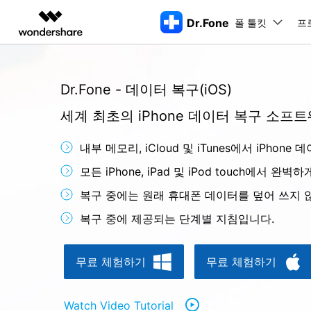
Dr.Fone
폴 툴킷
주요 제
프
AIGC 크리에이티비티
개요
솔루션
동영상 크리에이티비티
Dr.Fone - 데이터 복구(iOS)
마인드맵 및 다이어그
PDF 솔루션
엔터프라이즈
특징
데스크탑
모바일
특징
닥터폰 하이라이트 살펴보기
세계 최초의 iPhone 데이터 복구 소프
Filmora
EdrawMax
PDFelement
교육
더 스마트한 모바일 솔루션을 위한 하나의 허브에서 엄선된 주제,
쉽고 재미있는 영상 편집
순서도 프로그램
화면 
Dr.Fone Basic
파트너
내부 메모리, iCloud 및 iTunes에서 iPho
UniConverter
EdrawMind
Dr.Fone Win버전
Dr
iOS 
올인원 미디어 툴박스
마인드맵 프로그램
아이폰 잠금 해제용
iOS
다운로드 센터
모든 핸드폰 문제를 해결하는 올인원
삭제
모든 iPhone, iPad 및 iPod touch에서 완
폴 툴킷 보기 >
제휴
툴킷
터 
DemoCreator
아이폰 화면 잠금 해제
iOS 
공식 설치 파일 및 최신 버전 업데이
강력한 화면 녹화
복구 중에는 원래 휴대폰 데이터를 덮어 쓰지 
Apple ID 제거
iOS 
트를 제공합니다.
시스팀
무료 체험하기
Media.io
화면 시간 암호 우회
iOS 
복구 중에 제공되는 단계별 지침입니다.
iOS 
AI 동영상, 이미지, 음악 생성기
바이패스 활성화 잠금
아이폰
아이폰 캐리어 잠금 해제
아이폰
무료 체험하기
무료 체험하기
iTun
Dr.Fone macOS버전
Dr
모든 핸드폰 문제를 해결하는 올인원
iP
iTune
리소스 허브
툴킷
핸드폰 스위처
데이터
Watch Video Tutorial