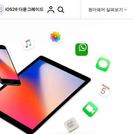
iOS26 다운그레이드
도움말 센터
원더쉐어 살펴보기
티
원더쉐어 소개
티비티
 제품
유틸리티
비즈니스
더 보기
사용 방법은 무엇입니까?
고객 지원
it
Dr.Fone
제휴
복구
WhatsApp 전송
Recoverit
제
회사 소개
DocPassRemover
도움말 센터
t
사용 가이드
ndroid 데이터 복구
WhatsApp 백업 & 전송
영상, 사진 등 복구
자주 묻는 질문, 문제 해결 및 일반적인 해결 방법을 제
PDF 잠금 해제 & 제한 제거
뉴스룸
비디오 튜토리얼
공합니다.
기 관리
플랜 및 가격
핸드폰 전송
다운로드 센터>
최신 버전으로 업그레이드
fe
iCloud 활성화 잠금 해제
핸드폰간 전송
 앱
도움말 센터
Dr.Fone 13의 새로운 기능과 혜택을 확인하세요.
제
액세스
iCloud 잠금 & 음소거 카메라 우회
기업 및 단체 라이선스
가상 위치
팀 및 기업을 위한 라이선스와 우선 지원 서비스를 제공
고객 지원 센터
합니다.
Android 데이터 지우기
iOS & Android 위치 변경