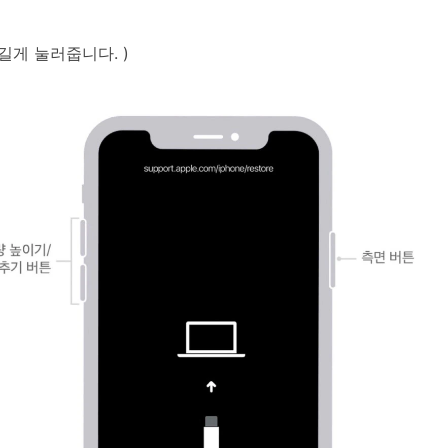
길게 눌러줍니다. )