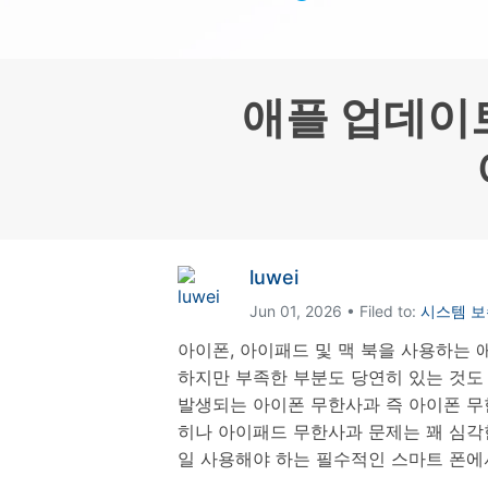
삼성 데이터 전송
3,000개 이상의 사용 가이드, 전문
iClo
무료 체험하기
가 팁 및 최신 모바일 소식을 확인하
아이폰 데이터 전송
아이폰
세요.
Mac 용 삼성 파일 전송
What
샤오미 데이터 전송
구글 드
애플 업데이
온라인 무료 체험하기
카카오톡 데이터 전송
세계 
온라인 무료 체험하기
온라인으로 바로 시작
온라인 무료 체험하기
luwei
Jun 01, 2026 • Filed to:
시스템 보
아이폰, 아이패드 및 맥 북을 사용하는 
하지만 부족한 부분도 당연히 있는 것도
발생되는 아이폰 무한사과 즉 아이폰 무한
히나 아이패드 무한사과 문제는 꽤 심각
일 사용해야 하는 필수적인 스마트 폰에