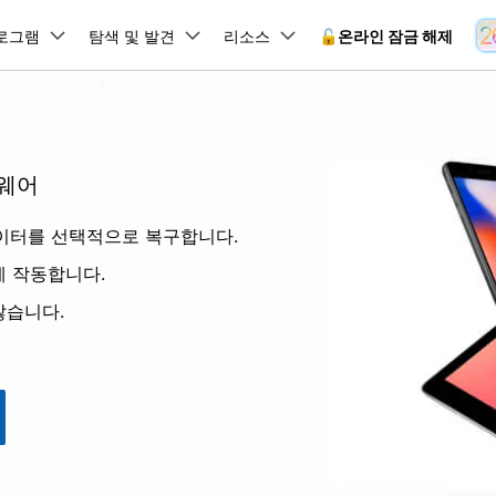
뉴스룸
플랜 및 가격
품
로그램
비즈니스
탐색 및 발견
회사 소개
리소스
🔓️온라인 잠금 해제
유틸리
회사 소개
원더쉐어의 스토리
램 제품
마인드맵 및 다이어그램
PDF 제품
동영상 크리에이
유틸리티
온라인
채용 정보
사용 가이드
트웨어
EdrawMind
PDFelement
Filmora
Recover
 꼭 알아야 할 기능, 기간 한정 혜택 등을 제공합니다.
PDF 제작 및 편집
데이터 
잠금 해제
데이터 복구
문의하기
EdrawMax
UniConverter
Dr.Fone 온라인 잠금 해
사용자 가이드 & FAQ
ne 데이터를 선택적으로 복구합니다.
도큐먼트 클라우드
Repairi
.Fone Android용
잠금 해제
Android 잠금 해제
FRP 잠금 우회
iOS 데이터 복구
A
클라우드 기반 파일 관리
손상된 동
 수정용
Android 수정용
Dr.Fone의 모든 기능을 단계별로 안내합니다.
되었거나 손실된 Android 데이
온라인 삼성 FRP 잠금 우회
DemoCreator
벽하게 작동합니다.
복구
26 업데이트 가이드
PDFelement Online
삼성 화면 잠금 해제
Dr.Fone
무료 온라인 PDF 도구
모바일 기
동영상 가이드
않습니다.
18/26 문제 수정
FRP 잠금 우회
 복원
비밀번호 관리
무료 체험하기
간단한 영상으로 Dr.Fone 사용법을 확인하세요.
26 다운그레이드
HiPDF
Android 루팅 도구
FamiSa
Dr.Fone Air
시스팀 복원
Android 시스팀 복원
iOS 비밀번호 관리
무료 올인원 온라인 PDF 도구
자녀 보호
 메모 잠금 활용
Android 네트워크 잠금 해
기술 사양
온라인 화면 미러링 및 파일 
 비밀번호 초기화
Android 검은 화면 수정
시스템 요구 사항 및 지원 기기 정보를 확인하세요.
모든 제품 알아보기
es 복원
데이터 지우기
.Fone iOS용
무료 기능 체험
온라인 HEIC 컨버터
hone 저장 및 차단 앱 청소
s 오류 수정
iOS 데이터 지우기
 백업 및 복원
비즈니스 및 캠페인
무료 기능과 초기 설정 방법을 확인해 보세요.