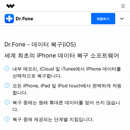
Dr.Fone
주요 제품
체험하기
AIGC 크리에이티비티
폴 툴킷
비즈니스
유틸리티
Dr.Fone - 데이터 복구(iOS)
개요
특징
프로그램
회사 소개
솔루션
세계 최초의 iPhone 데이터 복구 소프트웨어
Dr.Fone Basic
데스크탑
뉴스룸
탐색 및 발견
내부 메모리, iCloud 및 iTunes에서 iPhone 데이터를
폴 툴킷 보기 >
모바일
닥터폰 하이라이트 살펴보기
선택적으로 복구합니다.
플랜 및 가격
리소스
모든 iPhone, iPad 및 iPod touch에서 완벽하게 작동
사용 방법은 무엇입니까?
온라인
도움말 센터
🔓️온라인 잠금 해제
합니다.
고객 지원 센터
다운로드 센터
더 보기
복구 중에는 원래 휴대폰 데이터를 덮어 쓰지 않습니
iOS26 다운그레이드
공식 설치 파일 및 최신 버전 업데이트를 제공
다.
합니다.
복구 중에 제공되는 단계별 지침입니다.
무료 다운로드
로그인