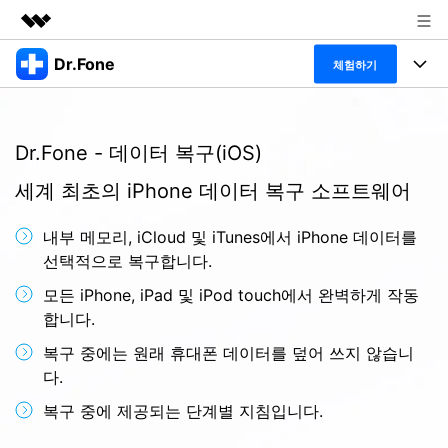
Dr.Fone
주요 제품
체험하기
AIGC 크리에이티비티
폴 툴킷
비즈니스
유틸리티
Dr.Fone - 데이터 복구(iOS)
개요
특징
프로그램
회사 소개
솔루션
세계 최초의 iPhone 데이터 복구 소프트웨어
Dr.Fone Basic
데스크탑
뉴스룸
탐색 및 발견
내부 메모리, iCloud 및 iTunes에서 iPhone 데이터를
폴 툴킷 보기 >
모바일
닥터폰 하이라이트 살펴보기
선택적으로 복구합니다.
플랜 및 가격
리소스
모든 iPhone, iPad 및 iPod touch에서 완벽하게 작동
사용 방법은 무엇입니까?
온라인
도움말 센터
🔓️온라인 잠금 해제
합니다.
고객 지원 센터
다운로드 센터
더 보기
복구 중에는 원래 휴대폰 데이터를 덮어 쓰지 않습니
iOS26 다운그레이드
공식 설치 파일 및 최신 버전 업데이트를 제공
다.
합니다.
복구 중에 제공되는 단계별 지침입니다.
무료 다운로드
로그인