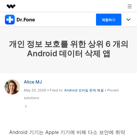
Dr.Fone
주요 제품
체험하기
AIGC 크리에이티비티
폴 툴킷
비즈니스
유틸리티
개인 정보 보호를 위한 상위 6 개의
개요
특징
프로그램
회사 소개
Android 데이터 삭제 앱
솔루션
Dr.Fone Basic
데스크탑
뉴스룸
탐색 및 발견
폴 툴킷 보기 >
모바일
닥터폰 하이라이트 살펴보기
플랜 및 가격
리소스
Alice MJ
May 20, 2026 • Filed to:
Android 모바일 문제 해결
• Proven
사용 방법은 무엇입니까?
온라인
도움말 센터
🔓️온라인 잠금 해제
solutions
고객 지원 센터
다운로드 센터
0
더 보기
iOS26 다운그레이드
공식 설치 파일 및 최신 버전 업데이트를 제공
합니다.
무료 다운로드
로그인
Android 기기는 Apple 기기에 비해 다소 보안에 취약