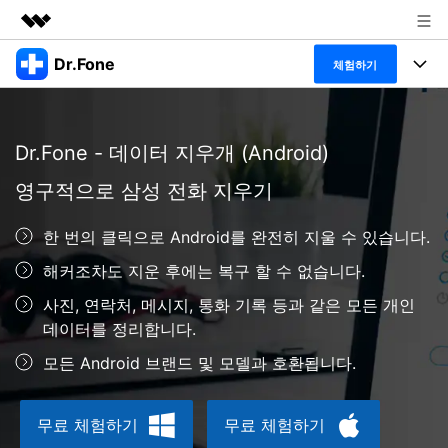
Dr.Fone
주요 제품
체험하기
AIGC 크리에이티비티
폴 툴킷
비즈니스
유틸리티
Dr.Fone - 데이터 지우개 (Android)
개요
특징
프로그램
회사 소개
솔루션
영구적으로 삼성 전화 지우기
Dr.Fone Basic
데스크탑
뉴스룸
탐색 및 발견
한 번의 클릭으로 Android를 완전히 지울 수 있습니다.
폴 툴킷 보기 >
모바일
닥터폰 하이라이트 살펴보기
플랜 및 가격
리소스
해커조차도 지운 후에는 복구 할 수 없습니다.
사용 방법은 무엇입니까?
온라인
사진, 연락처, 메시지, 통화 기록 등과 같은 모든 개인
도움말 센터
🔓️온라인 잠금 해제
데이터를 정리합니다.
고객 지원 센터
다운로드 센터
더 보기
모든 Android 브랜드 및 모델과 호환됩니다.
iOS26 다운그레이드
공식 설치 파일 및 최신 버전 업데이트를 제공
합니다.
무료 체험하기
무료 체험하기
무료 다운로드
로그인