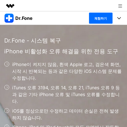
Dr.Fone
주요 제품
체험하기
AIGC 크리에이티비티
폴 툴킷
비즈니스
유틸리티
Dr.Fone - 시스템 복구
개요
특징
프로그램
회사 소개
iPhone 비활성화 오류 해결을 위한 전용 도구
솔루션
Dr.Fone Basic
데스크탑
뉴스룸
탐색 및 발견
iPhone이 켜지지 않음, 흰색 Apple 로고, 검은색 화면,
폴 툴킷 보기 >
시작 시 반복되는 등과 같은 다양한 iOS 시스템 문제를
모바일
닥터폰 하이라이트 살펴보기
플랜 및 가격
리소스
수정합니다.
사용 방법은 무엇입니까?
온라인
iTunes 오류 3194, 오류 14, 오류 21, iTunes 오류 9 등
도움말 센터
🔓️온라인 잠금 해제
과 같은 기타 iPhone 오류 및 iTunes 오류를 수정합니
고객 지원 센터
다운로드 센터
더 보기
다.
iOS26 다운그레이드
공식 설치 파일 및 최신 버전 업데이트를 제공
합니다.
iOS를 정상으로만 수정하고 데이터 손실은 전혀 발생
하지 않습니다.
무료 다운로드
로그인