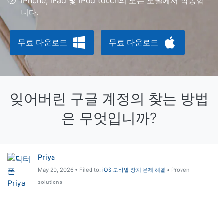
iPhone, iPad 및 iPod touch의 모든 모델에서 작동합
니다.
리소스 허브
검색하기
3,000개 이상의 사용 가이드, 전문가 팁 및 최
신 모바일 소식을 확인하세요.
무료 다운로드
무료 다운로드
사용 가이드
고객 지원
잊어버린 구글 계정의 찾는 방법
은 무엇입니까?
Priya
May 20, 2026 • Filed to:
iOS 모바일 장치 문제 해결
• Proven
solutions