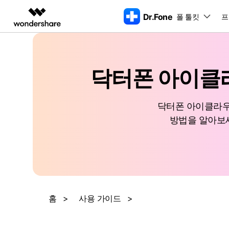
Dr.Fone
폴 툴킷
주요 
프
AIGC 크리에이티비티
개요
솔루션
동영상 크리에이티비티
마인드맵 및 다이어그램
PDF 솔루션
엔터프라이즈
특징
데스크탑
모바일
특징
닥터폰 아이클
닥터폰 하이라이트 살펴보기
Filmora
EdrawMax
PDFelement
교육
더 스마트한 모바일 솔루션을 위한 하나의 허브에서 엄선된 주제, 
쉽고 재미있는 영상 편집
순서도 프로그램
화면 
Dr.Fone Basic
닥터폰 아이클라우
파트너
UniConverter
EdrawMind
Dr.Fone Win버전
Dr
iOS 
올인원 미디어 툴박스
마인드맵 프로그램
아이폰 잠금 해제용
방법을 알아보세
iOS
다운로드 센터
모든 핸드폰 문제를 해결하는 올인원 툴
삭제
폴 툴킷 보기 >
제휴
킷
복
DemoCreator
아이폰 화면 잠금 해제
iOS 
공식 설치 파일 및 최신 버전 업데이트
강력한 화면 녹화
Apple ID 제거
iOS 1
를 제공합니다.
시스팀
무료 체험하기
Media.io
화면 시간 암호 우회
iOS 
iOS 
AI 동영상, 이미지, 음악 생성기
바이패스 활성화 잠금
아이폰
아이폰 캐리어 잠금 해제
아이폰
홈
>
사용 가이드
>
iTun
Dr.Fone macOS버전
Dr
모든 핸드폰 문제를 해결하는 올인원 툴
iP
iTune
리소스 허브
킷
핸드폰 스위처
데이터