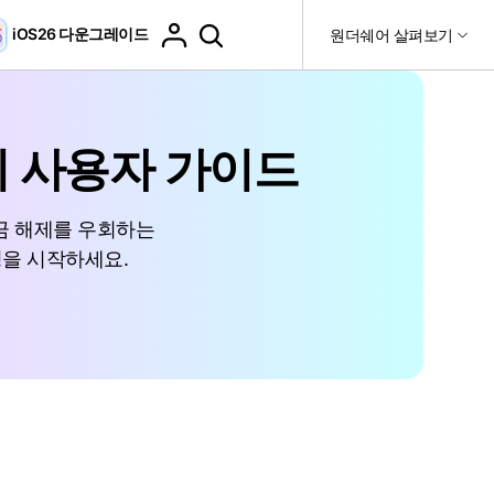
iOS26 다운그레이드
도움말 센터
원더쉐어 살펴보기
티
원더쉐어 소개
비티
 제품
유틸리티
비즈니스
더 보기
 사용자 가이드
사용 방법은 무엇입니까?
고객 지원
it
Dr.Fone
제휴
구
WhatsApp 전송
Recoverit
금 해제를 우회하는
제
회사 소개
DocPassRemover
도움말 센터
사용 가이드
oid 데이터 복구
WhatsApp 백업 & 전송
영상, 사진 등 복구
정을 시작하세요.
자주 묻는 질문, 문제 해결 및 일반적인 해결 방법을 제공
PDF 잠금 해제 & 제한 제거
뉴스룸
비디오 튜토리얼
합니다.
기 관리
플랜 및 가격
핸드폰 전송
다운로드 센터>
최신 버전으로 업그레이드
e
iCloud 활성화 잠금 해제
핸드폰간 전송
 앱
도움말 센터
Dr.Fone 13의 새로운 기능과 혜택을 확인하세요.
세스
iCloud 잠금 & 음소거 카메라 우회
기업 및 단체 라이선스
가상 위치
팀 및 기업을 위한 라이선스와 우선 지원 서비스를 제공합
고객 지원 센터
니다.
droid 데이터 지우기
iOS & Android 위치 변경