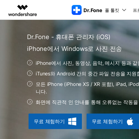
Dr.Fone
폴 툴킷
주요 제
프
AIGC 크리에이티비티
개요
솔루션
Dr.Fone - 휴대폰 관리자 (iOS)
동영상 크리에이티비티
마인드맵 및 다이어그
PDF 솔루션
엔터프라이즈
특징
데스크탑
모바일
특징
닥터폰 하이라이트 살펴보기
iPhone에서 Windows로 사진 전송
Filmora
EdrawMax
PDFelement
교육
더 스마트한 모바일 솔루션을 위한 하나의 허브에서 엄선된 주제,
쉽고 재미있는 영상 편집
순서도 프로그램
화면 
Dr.Fone Basic
iPhone에서 사진, 동영상, 음악, 메시지 등과
파트너
UniConverter
EdrawMind
Dr.Fone Win버전
Dr
iOS 
올인원 미디어 툴박스
마인드맵 프로그램
아이폰 잠금 해제용
iOS
iTunes와 Android 간의 중간 파일 전송을 지
다운로드 센터
모든 핸드폰 문제를 해결하는 올인원
삭제
폴 툴킷 보기 >
제휴
툴킷
터 
DemoCreator
아이폰 화면 잠금 해제
iOS 
공식 설치 파일 및 최신 버전 업데이
모든 iPhone (iPhone XS / XR 포함), iPad,
강력한 화면 녹화
Apple ID 제거
iOS 
트를 제공합니다.
시스팀
니다.
무료 체험하기
Media.io
화면 시간 암호 우회
iOS 
iOS 
AI 동영상, 이미지, 음악 생성기
화면에 직관적 인 안내를 통해 오류없는 작동을
바이패스 활성화 잠금
아이폰
아이폰 캐리어 잠금 해제
아이폰
iTun
무료 체험하기
무료 체험하기
Dr.Fone macOS버전
Dr
모든 핸드폰 문제를 해결하는 올인원
iP
iTune
리소스 허브
툴킷
핸드폰 스위처
데이터