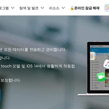
뉴스룸
플랜 및 가격
품
로그램
비즈니스
탐색 및 발견
회사 소개
리소스
🔓️온라인 잠금 해제
유틸리
회사 소개
원더쉐어의 스토리
램 제품
마인드맵 및 다이어그램
PDF 제품
동영상 크리에이
유틸리티
온라인
채용 정보
사용 가이드
EdrawMind
PDFelement
Filmora
Recover
 꼭 알아야 할 기능, 기간 한정 혜택 등을 제공합니다.
PDF 제작 및 편집
데이터 
잠금 해제
데이터 복구
문의하기
 같은 모든 데이터를 전송하고 관리합니다.
EdrawMax
UniConverter
Dr.Fone 온라인 잠금 해
사용자 가이드 & FAQ
도큐먼트 클라우드
Repairi
.Fone Android용
잠금 해제
Android 잠금 해제
FRP 잠금 우회
iOS 데이터 복구
A
클라우드 기반 파일 관리
손상된 동
 수정용
Android 수정용
원합니다.
Dr.Fone의 모든 기능을 단계별로 안내합니다.
되었거나 손실된 Android 데이
온라인 삼성 FRP 잠금 우회
DemoCreator
복구
26 업데이트 가이드
PDFelement Online
삼성 화면 잠금 해제
Dr.Fone
 iPod touch 모델 및 iOS 14에서 원활하게 작동합
무료 온라인 PDF 도구
모바일 기
동영상 가이드
18/26 문제 수정
FRP 잠금 우회
 복원
비밀번호 관리
무료 체험하기
간단한 영상으로 Dr.Fone 사용법을 확인하세요.
26 다운그레이드
HiPDF
Android 루팅 도구
FamiSa
Dr.Fone Air
시스팀 복원
Android 시스팀 복원
iOS 비밀번호 관리
무료 올인원 온라인 PDF 도구
자녀 보호
 보장합니다.
 메모 잠금 활용
Android 네트워크 잠금 해
기술 사양
온라인 화면 미러링 및 파일 
 비밀번호 초기화
Android 검은 화면 수정
시스템 요구 사항 및 지원 기기 정보를 확인하세요.
모든 제품 알아보기
es 복원
데이터 지우기
.Fone iOS용
무료 기능 체험
온라인 HEIC 컨버터
hone 저장 및 차단 앱 청소
s 오류 수정
iOS 데이터 지우기
 백업 및 복원
비즈니스 및 캠페인
무료 기능과 초기 설정 방법을 확인해 보세요.