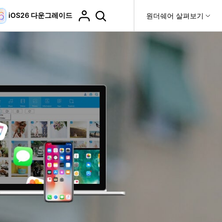
iOS26 다운그레이드
도움말 센터
원더쉐어 살펴보기
티
원더쉐어 소개
티비티
 제품
유틸리티
비즈니스
더 보기
사용 방법은 무엇입니까?
고객 지원
it
Dr.Fone
제휴
복구
WhatsApp 전송
Recoverit
제
회사 소개
DocPassRemover
도움말 센터
t
사용 가이드
ndroid 데이터 복구
WhatsApp 백업 & 전송
영상, 사진 등 복구
자주 묻는 질문, 문제 해결 및 일반적인 해결 방법을 제
PDF 잠금 해제 & 제한 제거
뉴스룸
비디오 튜토리얼
공합니다.
기 관리
플랜 및 가격
핸드폰 전송
다운로드 센터>
최신 버전으로 업그레이드
fe
iCloud 활성화 잠금 해제
핸드폰간 전송
 앱
도움말 센터
Dr.Fone 13의 새로운 기능과 혜택을 확인하세요.
제
액세스
iCloud 잠금 & 음소거 카메라 우회
기업 및 단체 라이선스
가상 위치
팀 및 기업을 위한 라이선스와 우선 지원 서비스를 제공
고객 지원 센터
합니다.
Android 데이터 지우기
iOS & Android 위치 변경