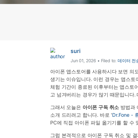
삼성 데이터 전송
3,000개 이상의 사용 가이드, 전문
iClo
무료 체험하기
가 팁 및 최신 모바일 소식을 확인하
아이폰 데이터 전송
아이폰
세요.
Mac 용 삼성 파일 전송
What
샤오미 데이터 전송
구글 드
온라인 무료 체험하기
카카오톡 데이터 전송
세계 
온라인 무료 체험하기
suri
Jun 01, 2026 • Filed to:
데이터 전
온라인으로 바로 시작
아이폰 앱스토어를 사용하시다 보면 의도
온라인 무료 체험하기
생기는 이슈입니다. 이런 경우는 앱스토어
체험 기간이 종료된 이후부터는 앱스토어
고 넘겨버리는 경우가 많기 때문입니다.
그래서 오늘은
아이폰 구독 취소
방법과 
소개 드리려고 합니다. 바로 '
Dr.Fone 
PC에 직접 아이폰 파일 옮기기를 할 수
그럼 본격적으로 아이폰 구독 취소 및 결제