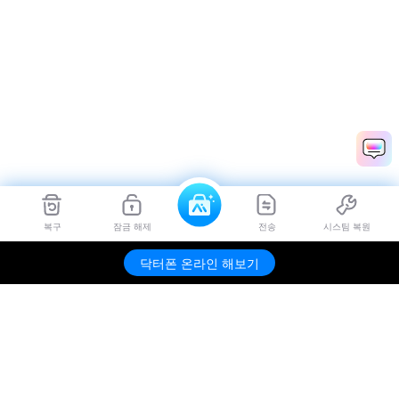
복구
잠금 해제
전송
시스팀 복원
닥터폰 온라인 해보기
제품
원더쉐어