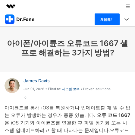
Dr.Fone
주요 제품
체험하기
AIGC 크리에이티비티
폴 툴킷
비즈니스
유틸리티
아이폰/아이튠즈 오류코드 1667 셀
개요
특징
프로그램
회사 소개
프로 해결하는 3가지 방법?
솔루션
Dr.Fone Basic
데스크탑
뉴스룸
탐색 및 발견
폴 툴킷 보기 >
모바일
닥터폰 하이라이트 살펴보기
플랜 및 가격
리소스
James Davis
Jun 01, 2026 • Filed to:
시스템 보수
• Proven solutions
사용 방법은 무엇입니까?
온라인
도움말 센터
🔓️온라인 잠금 해제
0
고객 지원 센터
다운로드 센터
더 보기
아이튠즈를 통해 iOS를 복원하거나 업데이트할 때 알 수 없
iOS26 다운그레이드
공식 설치 파일 및 최신 버전 업데이트를 제공
는 오류가 발생하는 경우가 종종 있습니다.
오류 코드 1667
합니다.
은 iOS 기기와 아이튠즈를 연결한 후 파일 동기화 또는 시
무료 다운로드
로그인
스템 업데이트하려고 할 때 나타나는 문제입니다.오류코드