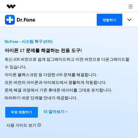
Dr.Fone
주요 제품
체험하기
AIGC 크리에이티비티
폴 툴킷
비즈니스
유틸리티
Dr.Fone - 시스팀 복구 (iOS)
개요
특징
아이폰 17 문제를 해결하는 전용 도구!
프로그램
회사 소개
솔루션
최신 iOS 버전으로 쉽게 업그레이드하고 이전 버전으로 다운그레이드할
Dr.Fone Basic
데스크탑
뉴스룸
탐색 및 발견
수 있습니다.
아이폰 블랙스크린 등 다양한 iOS 문제를 해결합니다.
폴 툴킷 보기 >
모바일
닥터폰 하이라이트 살펴보기
플랜 및 가격
리소스
모든 버전의 아이폰과 아이패드에서 원활하게 작동합니다.
문제 해결 과정에서 기존 휴대폰 데이터를 그대로 유지합니다.
사용 방법은 무엇입니까?
온라인
도움말 센터
🔓️온라인 잠금 해제
따라하기 쉬운 단계별 안내가 제공됩니다.
고객 지원 센터
다운로드 센터
더 보기
더 알아보기 >
iOS26 다운그레이드
무료 체험하기
공식 설치 파일 및 최신 버전 업데이트를 제공
합니다.
사용 가이드 보기
무료 다운로드
로그인