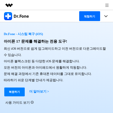
Dr.Fone
주요 제품
체험하기
AIGC 크리에이티비티
폴 툴킷
비즈니스
유틸리티
Dr.Fone - 시스팀 복구 (iOS)
개요
특징
아이폰 17 문제를 해결하는 전용 도구!
프로그램
회사 소개
솔루션
최신 iOS 버전으로 쉽게 업그레이드하고 이전 버전으로 다운그레이드할
Dr.Fone Basic
데스크탑
뉴스룸
탐색 및 발견
수 있습니다.
아이폰 블랙스크린 등 다양한 iOS 문제를 해결합니다.
폴 툴킷 보기 >
모바일
닥터폰 하이라이트 살펴보기
플랜 및 가격
리소스
모든 버전의 아이폰과 아이패드에서 원활하게 작동합니다.
문제 해결 과정에서 기존 휴대폰 데이터를 그대로 유지합니다.
사용 방법은 무엇입니까?
온라인
도움말 센터
🔓️온라인 잠금 해제
따라하기 쉬운 단계별 안내가 제공됩니다.
고객 지원 센터
다운로드 센터
더 보기
더 알아보기 >
iOS26 다운그레이드
복원하기
공식 설치 파일 및 최신 버전 업데이트를 제공
합니다.
사용 가이드 보기
무료 다운로드
로그인