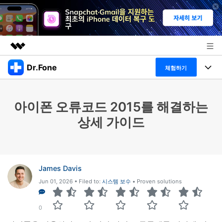
Dr.Fone
주요 제품
체험하기
AIGC 크리에이티비티
폴 툴킷
비즈니스
유틸리티
아이폰 오류코드 2015를 해결하는
개요
특징
프로그램
회사 소개
상세 가이드
솔루션
Dr.Fone Basic
데스크탑
뉴스룸
탐색 및 발견
폴 툴킷 보기 >
모바일
닥터폰 하이라이트 살펴보기
플랜 및 가격
리소스
James Davis
Jun 01, 2026 • Filed to:
시스템 보수
• Proven solutions
사용 방법은 무엇입니까?
온라인
도움말 센터
🔓️온라인 잠금 해제
고객 지원 센터
다운로드 센터
0
더 보기
iOS26 다운그레이드
공식 설치 파일 및 최신 버전 업데이트를 제공