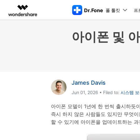
Dr.Fone
폴 툴킷
주요 제
프
AIGC 크리에이티비티
개요
솔루션
아이폰 및 
동영상 크리에이티비티
마인드맵 및 다이어그
PDF 솔루션
엔터프라이즈
특징
데스크탑
모바일
특징
닥터폰 하이라이트 살펴보기
Filmora
EdrawMax
PDFelement
교육
더 스마트한 모바일 솔루션을 위한 하나의 허브에서 엄선된 주제,
쉽고 재미있는 영상 편집
순서도 프로그램
화면 
Dr.Fone Basic
파트너
UniConverter
EdrawMind
Dr.Fone Win버전
Dr
iOS 
올인원 미디어 툴박스
마인드맵 프로그램
아이폰 잠금 해제용
iOS
다운로드 센터
모든 핸드폰 문제를 해결하는 올인원
삭제
폴 툴킷 보기 >
제휴
툴킷
터 
DemoCreator
아이폰 화면 잠금 해제
iOS 
James Davis
공식 설치 파일 및 최신 버전 업데이
강력한 화면 녹화
Apple ID 제거
iOS 
트를 제공합니다.
시스팀
Jun 01, 2026 • Filed to:
시스템 보
무료 체험하기
Media.io
화면 시간 암호 우회
iOS 
iOS 
AI 동영상, 이미지, 음악 생성기
바이패스 활성화 잠금
아이폰
아이폰 모델이 1년에 한 번씩 출시하듯
아이폰 캐리어 잠금 해제
아이폰
즉시 하지 않은 사람들도 있지만 무엇이
iTun
할 수 있기에 아이폰을 업데이트하는 
Dr.Fone macOS버전
Dr
모든 핸드폰 문제를 해결하는 올인원
iP
iTune
리소스 허브
툴킷
핸드폰 스위처
데이터