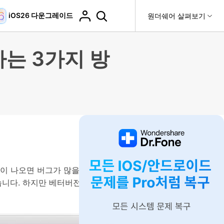
iOS26 다운그레이드
도움말 센터
원더쉐어 살펴보기
티
원더쉐어 소개
는 3가지 방
티비티
 제품
유틸리티
비즈니스
더 보기
사용 방법은 무엇입니까?
고객 지원
it
Dr.Fone
제휴
복구
WhatsApp 전송
Recoverit
제
회사 소개
DocPassRemover
도움말 센터
t
사용 가이드
ndroid 데이터 복구
WhatsApp 백업 & 전송
영상, 사진 등 복구
자주 묻는 질문, 문제 해결 및 일반적인 해결 방법을 제
PDF 잠금 해제 & 제한 제거
뉴스룸
비디오 튜토리얼
공합니다.
기 관리
플랜 및 가격
핸드폰 전송
다운로드 센터>
최신 버전으로 업그레이드
fe
iCloud 활성화 잠금 해제
핸드폰간 전송
 앱
도움말 센터
Dr.Fone 13의 새로운 기능과 혜택을 확인하세요.
제
스템이 나오면 버그가 많을까봐 업데이트를
액세스
iCloud 잠금 & 음소거 카메라 우회
니다. 하지만 베터버전인 경우, 불안정
기업 및 단체 라이선스
가상 위치
팀 및 기업을 위한 라이선스와 우선 지원 서비스를 제공
고객 지원 센터
합니다.
Android 데이터 지우기
iOS & Android 위치 변경