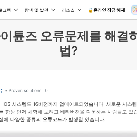
뉴스룸
플랜 및 가격
품
로그램
비즈니스
탐색 및 발견
회사 소개
리소스
🔓️온라인 잠금 해제
유틸리
회사 소개
아이튠즈 오류문제를 해결하
원더쉐어의 스토리
램 제품
마인드맵 및 다이어그램
PDF 제품
동영상 크리에이
유틸리티
온라인
법?
채용 정보
사용 가이드
EdrawMind
PDFelement
Filmora
Recover
 꼭 알아야 할 기능, 기간 한정 혜택 등을 제공합니다.
PDF 제작 및 편집
데이터 
잠금 해제
데이터 복구
문의하기
EdrawMax
UniConverter
Dr.Fone 온라인 잠금 해
사용자 가이드 & FAQ
도큐먼트 클라우드
Repairi
.Fone Android용
잠금 해제
Android 잠금 해제
FRP 잠금 우회
iOS 데이터 복구
A
클라우드 기반 파일 관리
손상된 동
 수정용
Android 수정용
Dr.Fone의 모든 기능을 단계별로 안내합니다.
되었거나 손실된 Android 데이
온라인 삼성 FRP 잠금 우회
DemoCreator
복구
26 업데이트 가이드
PDFelement Online
삼성 화면 잠금 해제
Dr.Fone
무료 온라인 PDF 도구
모바일 기
동영상 가이드
18/26 문제 수정
FRP 잠금 우회
 복원
비밀번호 관리
수
• Proven solutions
0
무료 체험하기
간단한 영상으로 Dr.Fone 사용법을 확인하세요.
26 다운그레이드
HiPDF
Android 루팅 도구
FamiSa
Dr.Fone Air
시스팀 복원
Android 시스팀 복원
iOS 비밀번호 관리
무료 올인원 온라인 PDF 도구
자녀 보호
 메모 잠금 활용
Android 네트워크 잠금 해
이 iOS 시스템도 16버전까지 업데이트되었습니다. 새로운 시
기술 사양
온라인 화면 미러링 및 파일 
 비밀번호 초기화
Android 검은 화면 수정
든 항상 먼저 체험해 보려고 베타버전을 다운하는 사람들도 있습
시스템 요구 사항 및 지원 기기 정보를 확인하세요.
모든 제품 알아보기
es 복원
데이터 지우기
과정에 다양한 종류의
오류코드
가 발생할 있습니다.
.Fone iOS용
무료 기능 체험
온라인 HEIC 컨버터
hone 저장 및 차단 앱 청소
s 오류 수정
iOS 데이터 지우기
 백업 및 복원
비즈니스 및 캠페인
무료 기능과 초기 설정 방법을 확인해 보세요.