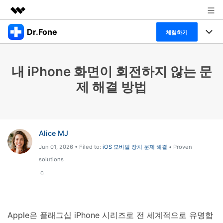
Dr.Fone
주요 제품
체험하기
AIGC 크리에이티비티
폴 툴킷
비즈니스
유틸리티
내 iPhone 화면이 회전하지 않는 문
개요
특징
프로그램
회사 소개
제 해결 방법
솔루션
Dr.Fone Basic
데스크탑
뉴스룸
탐색 및 발견
폴 툴킷 보기 >
모바일
닥터폰 하이라이트 살펴보기
플랜 및 가격
리소스
Alice MJ
Jun 01, 2026 • Filed to:
iOS 모바일 장치 문제 해결
• Proven
사용 방법은 무엇입니까?
온라인
도움말 센터
🔓️온라인 잠금 해제
solutions
고객 지원 센터
다운로드 센터
0
더 보기
iOS26 다운그레이드
공식 설치 파일 및 최신 버전 업데이트를 제공
합니다.
무료 다운로드
로그인
Apple은 플래그십 iPhone 시리즈로 전 세계적으로 유명합