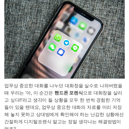
합니다.
무료 다운로드
로그인
리소스 허브
검색하기
3,000개 이상의 사용 가이드, 전문가 팁 및 최
신 모바일 소식을 확인하세요.
사용 가이드
고객 지원
업무상 중요한 대화를 나누던 대화창을 실수로 나와버렸을
때 우리는 ‘아, 이 순간은
핸드폰 포렌식
으로 대화창을 살리
고 싶다!!’라고 생각이 들 상황을 모두 한 번씩 경험한 기억
들이 있을 텐데요, 업무상 중요한 대화의 자료를 미리 저장
해 놓지 못하고 상대방에게 확인해야 하는 난감한 상황에선
간절하게 디지털포렌식 말고는 정말 생각나는 해결방법이
없죠?