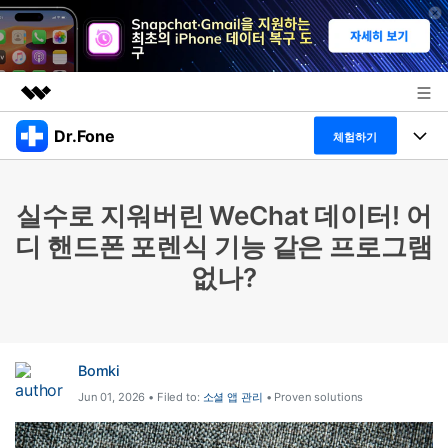
Dr.Fone
주요 제품
체험하기
AIGC 크리에이티비티
폴 툴킷
비즈니스
유틸리티
실수로 지워버린 WeChat 데이터! 어
개요
특징
프로그램
회사 소개
디 핸드폰 포렌식 기능 같은 프로그램
솔루션
없나?
Dr.Fone Basic
데스크탑
뉴스룸
탐색 및 발견
폴 툴킷 보기 >
모바일
닥터폰 하이라이트 살펴보기
플랜 및 가격
리소스
Bomki
사용 방법은 무엇입니까?
온라인
도움말 센터
🔓️온라인 잠금 해제
Jun 01, 2026 • Filed to:
소셜 앱 관리
• Proven solutions
고객 지원 센터
다운로드 센터
더 보기
iOS26 다운그레이드
공식 설치 파일 및 최신 버전 업데이트를 제공