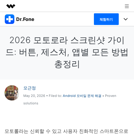
Dr.Fone
주요 제품
체험하기
AIGC 크리에이티비티
폴 툴킷
비즈니스
2026 모토로라 스크린샷 가이
유틸리티
개요
특징
프로그램
드: 버튼, 제스처, 앱별 모든 방법
회사 소개
솔루션
Dr.Fone Basic
총정리
데스크탑
뉴스룸
탐색 및 발견
폴 툴킷 보기 >
모바일
닥터폰 하이라이트 살펴보기
플랜 및 가격
리소스
모근정
사용 방법은 무엇입니까?
온라인
도움말 센터
🔓️온라인 잠금 해제
May 20, 2026 • Filed to:
Android 모바일 문제 해결
• Proven
고객 지원 센터
solutions
다운로드 센터
더 보기
iOS26 다운그레이드
공식 설치 파일 및 최신 버전 업데이트를 제공
합니다.
무료 다운로드
로그인
모토롤라는 신뢰할 수 있고 사용자 친화적인 스마트폰으로