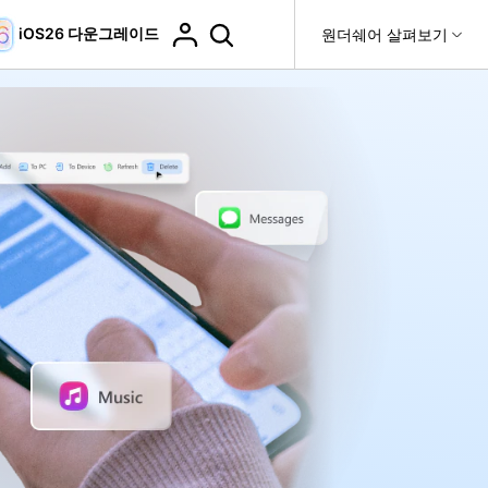
iOS26 다운그레이드
도움말 센터
원더쉐어 살펴보기
티
원더쉐어 소개
티비티
 제품
유틸리티
비즈니스
더 보기
사용 방법은 무엇입니까?
고객 지원
it
Dr.Fone
제휴
복구
WhatsApp 전송
Recoverit
제
회사 소개
DocPassRemover
도움말 센터
t
사용 가이드
ndroid 데이터 복구
WhatsApp 백업 & 전송
영상, 사진 등 복구
자주 묻는 질문, 문제 해결 및 일반적인 해결 방법을 제
PDF 잠금 해제 & 제한 제거
뉴스룸
비디오 튜토리얼
공합니다.
기 관리
플랜 및 가격
핸드폰 전송
다운로드 센터>
최신 버전으로 업그레이드
fe
iCloud 활성화 잠금 해제
핸드폰간 전송
 앱
도움말 센터
Dr.Fone 13의 새로운 기능과 혜택을 확인하세요.
제
액세스
iCloud 잠금 & 음소거 카메라 우회
기업 및 단체 라이선스
가상 위치
팀 및 기업을 위한 라이선스와 우선 지원 서비스를 제공
고객 지원 센터
합니다.
Android 데이터 지우기
iOS & Android 위치 변경