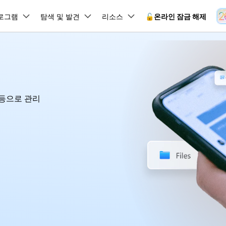
뉴스룸
플랜 및 가격
품
로그램
비즈니스
탐색 및 발견
회사 소개
리소스
🔓️온라인 잠금 해제
유틸리
회사 소개
원더쉐어의 스토리
램 제품
마인드맵 및 다이어그램
PDF 제품
동영상 크리에이
유틸리티
온라인
채용 정보
사용 가이드
EdrawMind
PDFelement
Filmora
Recover
 꼭 알아야 할 기능, 기간 한정 혜택 등을 제공합니다.
PDF 제작 및 편집
데이터 
잠금 해제
데이터 복구
 등으로 관리
문의하기
EdrawMax
UniConverter
Dr.Fone 온라인 잠금 해
사용자 가이드 & FAQ
도큐먼트 클라우드
Repairi
.Fone Android용
잠금 해제
Android 잠금 해제
FRP 잠금 우회
iOS 데이터 복구
A
클라우드 기반 파일 관리
손상된 동
 수정용
Android 수정용
Dr.Fone의 모든 기능을 단계별로 안내합니다.
되었거나 손실된 Android 데이
온라인 삼성 FRP 잠금 우회
DemoCreator
복구
26 업데이트 가이드
PDFelement Online
삼성 화면 잠금 해제
Dr.Fone
무료 온라인 PDF 도구
모바일 기
동영상 가이드
18/26 문제 수정
FRP 잠금 우회
 복원
비밀번호 관리
무료 체험하기
간단한 영상으로 Dr.Fone 사용법을 확인하세요.
26 다운그레이드
HiPDF
Android 루팅 도구
FamiSa
Dr.Fone Air
시스팀 복원
Android 시스팀 복원
iOS 비밀번호 관리
무료 올인원 온라인 PDF 도구
자녀 보호
 메모 잠금 활용
Android 네트워크 잠금 해
기술 사양
온라인 화면 미러링 및 파일 
 비밀번호 초기화
Android 검은 화면 수정
시스템 요구 사항 및 지원 기기 정보를 확인하세요.
모든 제품 알아보기
es 복원
데이터 지우기
.Fone iOS용
무료 기능 체험
온라인 HEIC 컨버터
hone 저장 및 차단 앱 청소
s 오류 수정
iOS 데이터 지우기
 백업 및 복원
비즈니스 및 캠페인
무료 기능과 초기 설정 방법을 확인해 보세요.