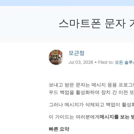
삼성 데이터 전송
3,000개 이상의 사용 가이드, 전문
iClo
무료 체험하기
가 팁 및 최신 모바일 소식을 확인하
아이폰 데이터 전송
아이폰
세요.
스마트폰 문자 
Mac 용 삼성 파일 전송
What
샤오미 데이터 전송
구글 드
온라인 무료 체험하기
카카오톡 데이터 전송
세계 
온라인 무료 체험하기
모근정
온라인으로 바로 시작
Jul 03, 2026 • Filed to:
모든 솔루
온라인 무료 체험하기
보내고 받은 문자는 메시지 응용 프로그
우드 백업을 활성화하여 장치 간 이전 
그러나 메시지가 삭제되고 백업이 활성화
이 가이드는 여러분에게
메시지를 보는 
빠른 요약