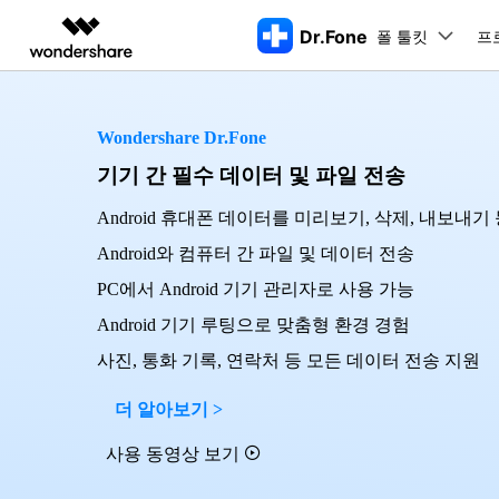
Dr.Fone
폴 툴킷
주요 제
프
AIGC 크리에이티비티
개요
솔루션
Wondershare Dr.Fone
동영상 크리에이티비티
마인드맵 및 다이어그
PDF 솔루션
엔터프라이즈
특징
데스크탑
모바일
특징
닥터폰 하이라이트 살펴보기
기기 간 필수 데이터 및 파일 전송
Filmora
EdrawMax
PDFelement
교육
더 스마트한 모바일 솔루션을 위한 하나의 허브에서 엄선된 주제,
쉽고 재미있는 영상 편집
순서도 프로그램
화면 
Dr.Fone Basic
Android 휴대폰 데이터를 미리보기, 삭제, 내보내기
파트너
UniConverter
EdrawMind
Dr.Fone Win버전
Dr
iOS 
Android와 컴퓨터 간 파일 및 데이터 전송
올인원 미디어 툴박스
마인드맵 프로그램
아이폰 잠금 해제용
iOS
다운로드 센터
모든 핸드폰 문제를 해결하는 올인원
삭제
폴 툴킷 보기 >
제휴
툴킷
터 
PC에서 Android 기기 관리자로 사용 가능
DemoCreator
아이폰 화면 잠금 해제
iOS 
공식 설치 파일 및 최신 버전 업데이
강력한 화면 녹화
Apple ID 제거
iOS 
트를 제공합니다.
시스팀
Android 기기 루팅으로 맞춤형 환경 경험
무료 체험하기
Media.io
화면 시간 암호 우회
iOS 
사진, 통화 기록, 연락처 등 모든 데이터 전송 지원
iOS 
AI 동영상, 이미지, 음악 생성기
바이패스 활성화 잠금
아이폰
아이폰 캐리어 잠금 해제
아이폰
더 알아보기 >
iTun
Dr.Fone macOS버전
Dr
사용 동영상 보기
모든 핸드폰 문제를 해결하는 올인원
iP
iTune
리소스 허브
툴킷
핸드폰 스위처
데이터