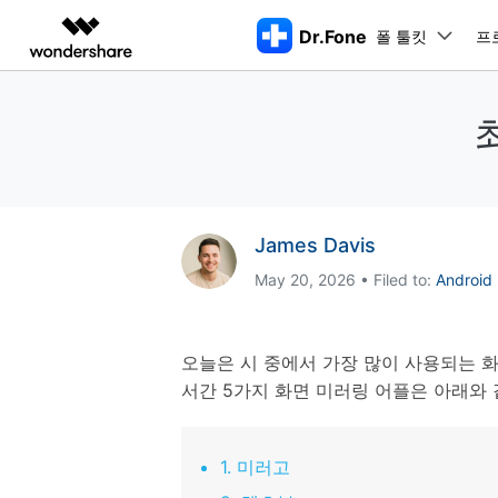
Dr.Fone
폴 툴킷
주요 제
프
AIGC 크리에이티비티
개요
솔루션
동영상 크리에이티비티
마인드맵 및 다이어그
PDF 솔루션
엔터프라이즈
특징
데스크탑
모바일
특징
닥터폰 하이라이트 살펴보기
Filmora
EdrawMax
PDFelement
교육
더 스마트한 모바일 솔루션을 위한 하나의 허브에서 엄선된 주제,
쉽고 재미있는 영상 편집
순서도 프로그램
화면 
Dr.Fone Basic
파트너
UniConverter
EdrawMind
Dr.Fone Win버전
Dr
James Davis
iOS 
올인원 미디어 툴박스
마인드맵 프로그램
아이폰 잠금 해제용
iOS
다운로드 센터
모든 핸드폰 문제를 해결하는 올인원
삭제
폴 툴킷 보기 >
제휴
May 20, 2026 • Filed to:
Andro
툴킷
터 
DemoCreator
아이폰 화면 잠금 해제
iOS 
공식 설치 파일 및 최신 버전 업데이
강력한 화면 녹화
Apple ID 제거
iOS 
트를 제공합니다.
시스팀
무료 체험하기
Media.io
화면 시간 암호 우회
iOS 
iOS 
오늘은 시 중에서 가장 많이 사용되는 화
AI 동영상, 이미지, 음악 생성기
바이패스 활성화 잠금
아이폰
서간 5가지 화면 미러링 어플은 아래와 
아이폰 캐리어 잠금 해제
아이폰
iTun
Dr.Fone macOS버전
Dr
모든 핸드폰 문제를 해결하는 올인원
1. 미러고
iP
iTune
리소스 허브
툴킷
핸드폰 스위처
데이터