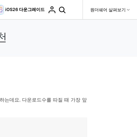
iOS26 다운그레이드
도움말 센터
원더쉐어 살펴보기
티
원더쉐어 소개
천
티비티
 제품
유틸리티
비즈니스
더 보기
사용 방법은 무엇입니까?
고객 지원
it
Dr.Fone
제휴
복구
WhatsApp 전송
Recoverit
제
회사 소개
DocPassRemover
도움말 센터
t
사용 가이드
ndroid 데이터 복구
WhatsApp 백업 & 전송
영상, 사진 등 복구
자주 묻는 질문, 문제 해결 및 일반적인 해결 방법을 제
PDF 잠금 해제 & 제한 제거
뉴스룸
비디오 튜토리얼
공합니다.
기 관리
플랜 및 가격
핸드폰 전송
다운로드 센터>
최신 버전으로 업그레이드
fe
iCloud 활성화 잠금 해제
핸드폰간 전송
 하는데요. 다운로드수를 따질 때 가장 앞
 앱
도움말 센터
Dr.Fone 13의 새로운 기능과 혜택을 확인하세요.
제
액세스
iCloud 잠금 & 음소거 카메라 우회
기업 및 단체 라이선스
가상 위치
팀 및 기업을 위한 라이선스와 우선 지원 서비스를 제공
고객 지원 센터
합니다.
Android 데이터 지우기
iOS & Android 위치 변경