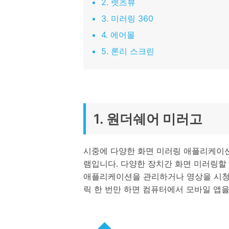
2. 렛츠뷰
삼성 데이터 전송
3,000개 이상의 사용 가이드, 전문
iClo
무료 체험하기
가 팁 및 최신 모바일 소식을 확인하
3. 미러링 360
아이폰 데이터 전송
아이폰
세요.
Mac 용 삼성 파일 전송
What
4. 에어몰
샤오미 데이터 전송
구글 드
5. 론리 스크린
온라인 무료 체험하기
카카오톡 데이터 전송
세계 
온라인 무료 체험하기
온라인으로 바로 시작
1. 원더쉐어 미러고
온라인 무료 체험하기
시중에 다양한 화면 미러링 애플리케이션
램입니다. 다양한 장치간 화면 미러링할
애플리케이션을 관리하거나 영상을 시청할
릭 한 번만 하면 컴퓨터에서 모바일 앱을