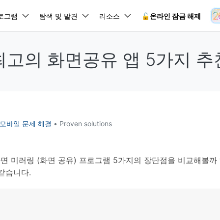
뉴스룸
플랜 및 가격
품
로그램
비즈니스
탐색 및 발견
회사 소개
리소스
🔓️온라인 잠금 해제
유틸리
회사 소개
최고의 화면공유 앱 5가지 추
원더쉐어의 스토리
램 제품
마인드맵 및 다이어그램
PDF 제품
동영상 크리에이
유틸리티
온라인
채용 정보
사용 가이드
EdrawMind
PDFelement
Filmora
Recover
 꼭 알아야 할 기능, 기간 한정 혜택 등을 제공합니다.
PDF 제작 및 편집
데이터 
잠금 해제
데이터 복구
문의하기
EdrawMax
UniConverter
Dr.Fone 온라인 잠금 해
사용자 가이드 & FAQ
도큐먼트 클라우드
Repairi
.Fone Android용
잠금 해제
Android 잠금 해제
FRP 잠금 우회
iOS 데이터 복구
A
클라우드 기반 파일 관리
손상된 동
 수정용
Android 수정용
Dr.Fone의 모든 기능을 단계별로 안내합니다.
되었거나 손실된 Android 데이
온라인 삼성 FRP 잠금 우회
DemoCreator
id 모바일 문제 해결
• Proven solutions
복구
26 업데이트 가이드
PDFelement Online
삼성 화면 잠금 해제
Dr.Fone
무료 온라인 PDF 도구
모바일 기
동영상 가이드
18/26 문제 수정
FRP 잠금 우회
 복원
비밀번호 관리
무료 체험하기
간단한 영상으로 Dr.Fone 사용법을 확인하세요.
26 다운그레이드
HiPDF
Android 루팅 도구
FamiSa
Dr.Fone Air
시스팀 복원
Android 시스팀 복원
iOS 비밀번호 관리
면 미러링 (화면 공유) 프로그램 5가지의 장단점을 비교해볼까
무료 올인원 온라인 PDF 도구
자녀 보호
 메모 잠금 활용
Android 네트워크 잠금 해
기술 사양
온라인 화면 미러링 및 파일 
같습니다.
 비밀번호 초기화
Android 검은 화면 수정
시스템 요구 사항 및 지원 기기 정보를 확인하세요.
모든 제품 알아보기
es 복원
데이터 지우기
.Fone iOS용
무료 기능 체험
온라인 HEIC 컨버터
hone 저장 및 차단 앱 청소
s 오류 수정
iOS 데이터 지우기
 백업 및 복원
비즈니스 및 캠페인
무료 기능과 초기 설정 방법을 확인해 보세요.