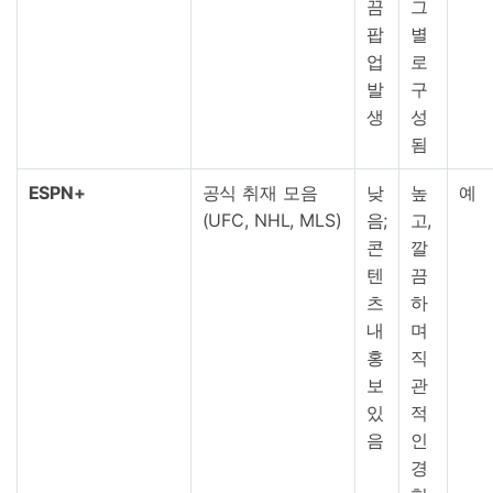
끔
그
팝
별
업
로
발
구
생
성
됨
ESPN+
공식 취재 모음
낮
높
예
(UFC, NHL, MLS)
음;
고,
콘
깔
텐
끔
츠
하
내
며
홍
직
보
관
있
적
음
인
경