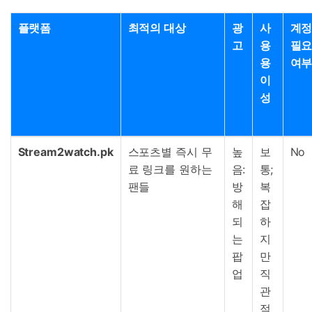
플랫폼
최적의 대상
광
사
계
고
용
필
용
여
이
성
Stream2watch.pk
스포츠별 즉시 무
높
보
No
료 링크를 원하는
음:
통;
팬들
방
복
해
잡
되
하
는
지
팝
만
업
직
관
적