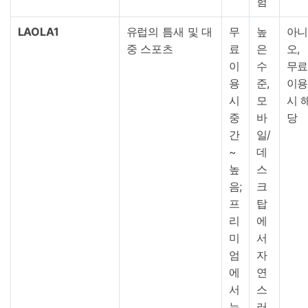
험
LAOLA1
유럽의 틈새 및 대
무
높
아
중 스포츠
료
은
오,
이
수
무
용
준,
이
시
모
시 
중
바
당
간
일/
~
데
높
스
음;
크
프
탑
리
에
미
서
엄
자
에
연
서
스
는
러