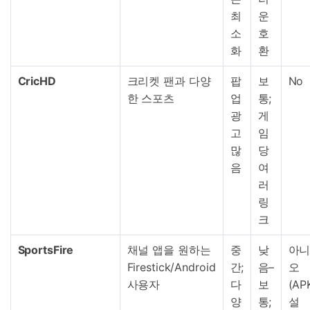
최
운
소
호
화
환
CricHD
크리켓 팬과 다양
팝
보
No
한 스포츠
업
통;
광
게
고
임
많
당
음
여
러
링
크
SportsFire
채널 앱을 원하는
중
낮
아
Firestick/Android
간;
음–
오
사용자
다
보
(AP
양
통;
설