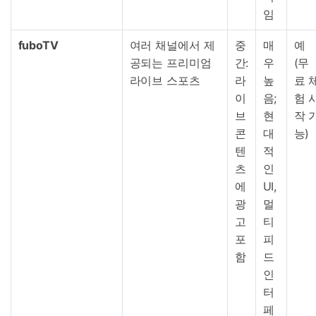
임
fuboTV
여러 채널에서 제
중
매
예
공되는 프리미엄
간:
우
(무
라이브 스포츠
라
높
료 
이
음;
험 
브
현
작 
콘
대
능)
텐
적
츠
인
에
UI,
광
멀
고
티
포
피
함
드
인
터
페