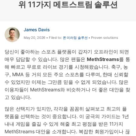
위 11가지 메트스트림 솔루션
리소스 허브
검색하기
3,000개 이상의 사용 가이드, 전문가 팁 및 최
신 모바일 소식을 확인하세요.
James Davis
May 20, 2026 • Filed to:
폰 미러링 솔루션
• Proven solutions
사용 가이드
당신이 좋아하는 스포츠 플랫폼이 갑자기 오프라인이 되면
고객 지원
매우 답답할 수 있습니다. 많은 팬들은
MethStreams
를 통
해 빠르고 무료로 라이브 경기를 시청해왔습니다. 축구, 농
구, MMA 등 거의 모든 주요 스포츠를 다루며, 한때 신뢰할
수 있었지만 이제는 그만큼 믿을 수 없게 되었습니다. 많은
이용자들이 MethStreams와 비슷하거나 더 좋은 대안을 찾
고 있습니다.
많은 선택지가 있지만, 각각을 꼼꼼히 살펴보고 최고의 플
랫폼을 선택하는 것이 중요합니다. 이 궁극의 가이드는 1년
내내 게임을 즐길 수 있게 해줄 최고 평점을 받은 11가지
MethStreams 대안을 소개합니다. 복잡한 회원가입이나 끊