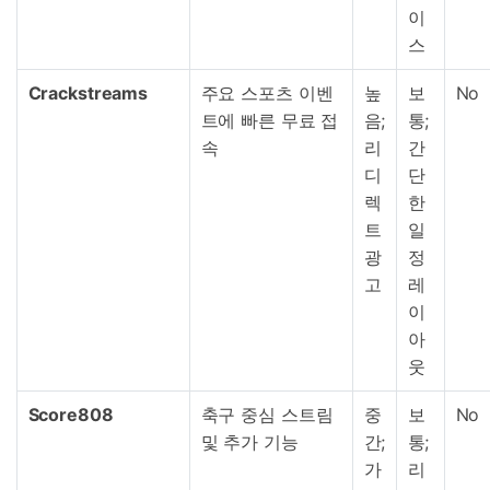
이
스
Crackstreams
주요 스포츠 이벤
높
보
No
트에 빠른 무료 접
음;
통;
속
리
간
디
단
렉
한
트
일
광
정
고
레
이
아
웃
Score808
축구 중심 스트림
중
보
No
및 추가 기능
간;
통;
가
리