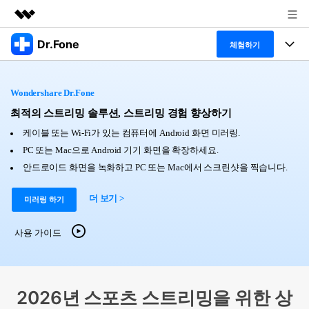
Dr.Fone
주요 제품
체험하기
AIGC 크리에이티비티
폴 툴킷
비즈니스
유틸리티
Wondershare Dr.Fone
개요
특징
최적의 스트리밍 솔루션, 스트리밍 경험 향상하기
프로그램
회사 소개
솔루션
케이블 또는 Wi-Fi가 있는 컴퓨터에 Android 화면 미러링.
Dr.Fone Basic
데스크탑
뉴스룸
탐색 및 발견
PC 또는 Mac으로 Android 기기 화면을 확장하세요.
안드로이드 화면을 녹화하고 PC 또는 Mac에서 스크린샷을 찍습니다.
폴 툴킷 보기 >
모바일
닥터폰 하이라이트 살펴보기
플랜 및 가격
리소스
더 보기 >
미러링 하기
사용 방법은 무엇입니까?
온라인
도움말 센터
🔓️온라인 잠금 해제
사용 가이드
고객 지원 센터
다운로드 센터
더 보기
iOS26 다운그레이드
공식 설치 파일 및 최신 버전 업데이트를 제공
합니다.
2026년 스포츠 스트리밍을 위한 상
무료 다운로드
로그인