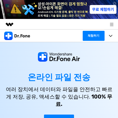
Dr.Fone
주요 제품
체험하기
AIGC 크리에이티비티
폴 툴킷
비즈니스
유틸리티
개요
특징
프로그램
회사 소개
솔루션
Dr.Fone Basic
데스크탑
온라인 파일 전송
뉴스룸
탐색 및 발견
폴 툴킷 보기 >
모바일
닥터폰 하이라이트 살펴보기
여러 장치에서 데이터와 파일을 안전하고 빠르
플랜 및 가격
리소스
게 저장, 공유, 액세스할 수 있습니다.
100% 무
사용 방법은 무엇입니까?
온라인
도움말 센터
🔓️온라인 잠금 해제
료.
고객 지원 센터
다운로드 센터
더 보기
iOS26 다운그레이드
공식 설치 파일 및 최신 버전 업데이트를 제