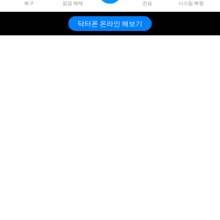
복구
잠금 해제
전송
시스팀 복원
닥터폰 온라인 해보기
제품
원더쉐어
AI 탐색
도움말 센터