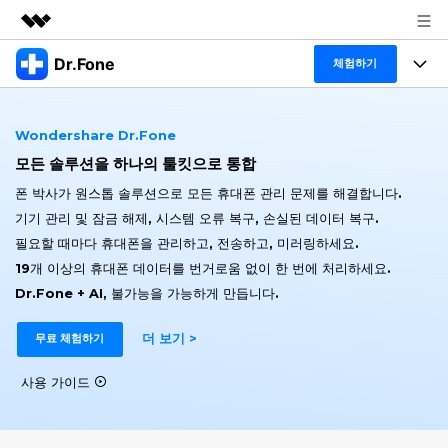
Dr.Fone
주요 제품
체험하기
AIGC 크리에이티비티
폴 툴킷
비즈니스
유틸리티
Wondershare Dr.Fone
개요
특징
모든 솔루션을 하나의 툴킷으로 통합
프로그램
회사 소개
솔루션
폰 박사가 원스톱 솔루션으로 모든 휴대폰 관리 문제를 해결합니다.
Dr.Fone Basic
데스크탑
뉴스룸
탐색 및 발견
기기 관리 및 잠금 해제, 시스템 오류 복구, 손실된 데이터 복구.
필요할 때마다 휴대폰을 관리하고, 전송하고, 미러링하세요.
폴 툴킷 보기 >
모바일
닥터폰 하이라이트 살펴보기
플랜 및 가격
리소스
19개 이상의 휴대폰 데이터를 번거로움 없이 한 번에 처리하세요.
Dr.Fone + AI, 불가능을 가능하게 만듭니다.
사용 방법은 무엇입니까?
온라인
도움말 센터
🔓️온라인 잠금 해제
더 보기 >
무료 체험하기
고객 지원 센터
다운로드 센터
더 보기
iOS26 다운그레이드
공식 설치 파일 및 최신 버전 업데이트를 제공
사용 가이드
합니다.
무료 다운로드
로그인