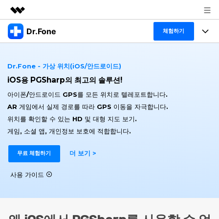
Dr.Fone
주요 제품
체험하기
AIGC 크리에이티비티
폴 툴킷
비즈니스
유틸리티
Dr.Fone - 가상 위치(iOS/안드로이드)
개요
특징
iOS용 PGSharp의 최고의 솔루션!
프로그램
회사 소개
솔루션
아이폰/안드로이드 GPS를 모든 위치로 텔레포트합니다.
Dr.Fone Basic
데스크탑
뉴스룸
탐색 및 발견
AR 게임에서 실제 경로를 따라 GPS 이동을 자극합니다.
위치를 확인할 수 있는 HD 및 대형 지도 보기.
폴 툴킷 보기 >
모바일
닥터폰 하이라이트 살펴보기
플랜 및 가격
리소스
게임, 소셜 앱, 개인정보 보호에 적합합니다.
사용 방법은 무엇입니까?
온라인
더 보기 >
도움말 센터
무료 체험하기
🔓️온라인 잠금 해제
고객 지원 센터
다운로드 센터
더 보기
사용 가이드
iOS26 다운그레이드
공식 설치 파일 및 최신 버전 업데이트를 제공
합니다.
무료 다운로드
로그인