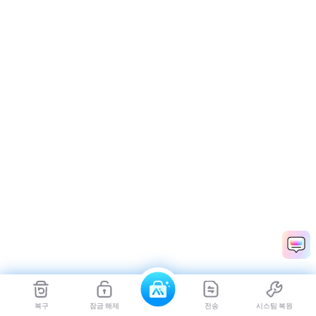
복구
잠금 해제
전송
시스팀 복원